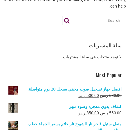
can help.
سلة المشتريات
لا توجد منتجات في سلة المشتريات.
Most Popular
افضل جهاز تسجيل صوت مخفي يسجل 20 يوم متواصلة.
السعر
السعر
680.00
ر.س
500.00
ر.س
الأصلي
الحالي
كشاف يدوي معجزة وضوء مبهر
هو:
هو:
السعر
السعر
550.00
ر.س
350.00
ر.س
680.00 ر.س.
500.00 ر.س.
الأصلي
الحالي
منقل ستيل فاخر نار الشيوخ نار حاتم بسعر الجملة حطب
هو:
هو: