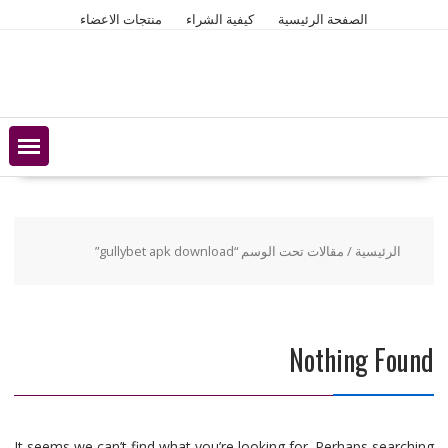
Ski
الصفحة الرئيسية
كيفية الشراء
منتجات الاعضاء
t
conten
الرئيسية
/ مقالات تحت الوسم “gullybet apk download”
Nothing Found
It seems we can’t find what you’re looking for. Perhaps searching