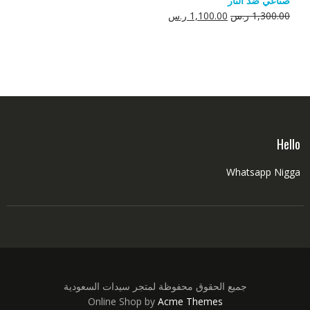
صناعي ضد النار
550.00 ر.س.
350.00 ر.س.
السعر
السعر
1,300.00
ر.س
1,100.00
ر.س
الأصلي
الحالي
هو:
هو:
1,300.00 ر.س.
1,100.00 ر.س.
Hello
Whatsapp Nigga
جميع الحقوق محفوظة لمتجر سيدات السعودية
Online Shop by
Acme Themes