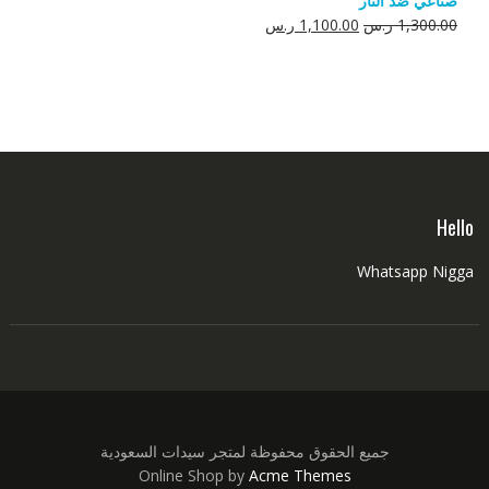
صناعي ضد النار
550.00 ر.س.
350.00 ر.س.
السعر
السعر
1,300.00
ر.س
1,100.00
ر.س
الأصلي
الحالي
هو:
هو:
1,300.00 ر.س.
1,100.00 ر.س.
Hello
Whatsapp Nigga
جميع الحقوق محفوظة لمتجر سيدات السعودية
Online Shop by
Acme Themes