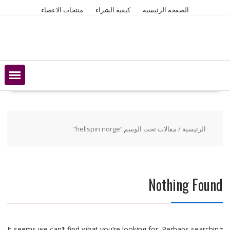
Ski
الصفحة الرئيسية
كيفية الشراء
منتجات الاعضاء
t
conten
الرئيسية
/ مقالات تحت الوسم “hellspin norge”
Nothing Found
It seems we can’t find what you’re looking for. Perhaps searching