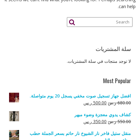
can help.
سلة المشتريات
لا توجد منتجات في سلة المشتريات.
Most Popular
افضل جهاز تسجيل صوت مخفي يسجل 20 يوم متواصلة.
السعر
السعر
680.00
ر.س
500.00
ر.س
الأصلي
الحالي
كشاف يدوي معجزة وضوء مبهر
هو:
هو:
السعر
السعر
550.00
ر.س
350.00
ر.س
680.00 ر.س.
500.00 ر.س.
الأصلي
الحالي
منقل ستيل فاخر نار الشيوخ نار حاتم بسعر الجملة حطب
هو:
هو: