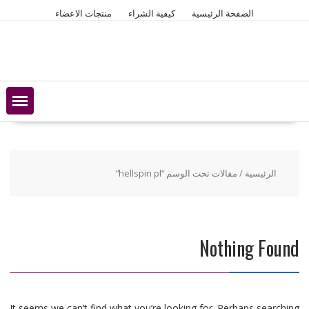
Ski
الصفحة الرئيسية
كيفية الشراء
منتجات الاعضاء
t
conten
الرئيسية
/ مقالات تحت الوسم “hellspin pl”
Nothing Found
It seems we can’t find what you’re looking for. Perhaps searching