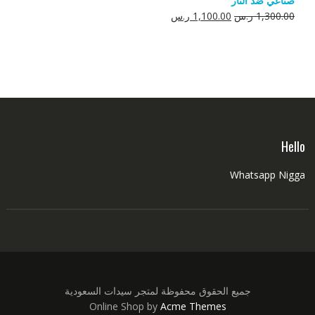
صناعي ضد النار
550.00 ر.س.
350.00 ر.س.
السعر
السعر
1,300.00
ر.س
1,100.00
ر.س
الأصلي
الحالي
هو:
هو:
1,300.00 ر.س.
1,100.00 ر.س.
Hello
Whatsapp Nigga
جميع الحقوق محفوظة لمتجر سيدات السعودية
Online Shop by
Acme Themes