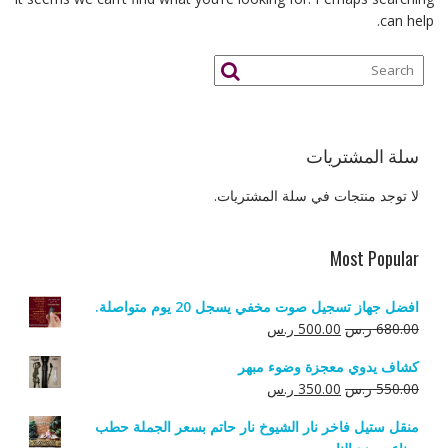
can help.
سلة المشتريات
لا توجد منتجات في سلة المشتريات.
Most Popular
افضل جهاز تسجيل صوت مخفي يسجل 20 يوم متواصلة.
السعر
السعر
680.00
ر.س
500.00
ر.س
الأصلي
الحالي
كشاف يدوي معجزة وضوء مبهر
هو:
هو:
السعر
السعر
550.00
ر.س
350.00
ر.س
680.00 ر.س.
500.00 ر.س.
الأصلي
الحالي
منقل ستيل فاخر نار الشيوخ نار حاتم بسعر الجملة حطب
هو:
هو: