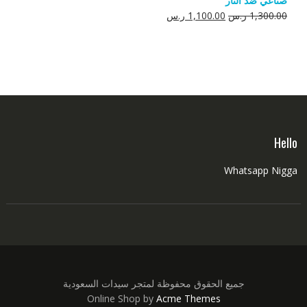
صناعي ضد النار
550.00 ر.س.
350.00 ر.س.
السعر
السعر
1,300.00
ر.س
1,100.00
ر.س
الأصلي
الحالي
هو:
هو:
1,300.00 ر.س.
1,100.00 ر.س.
Hello
Whatsapp Nigga
جميع الحقوق محفوظة لمتجر سيدات السعودية
Online Shop by
Acme Themes