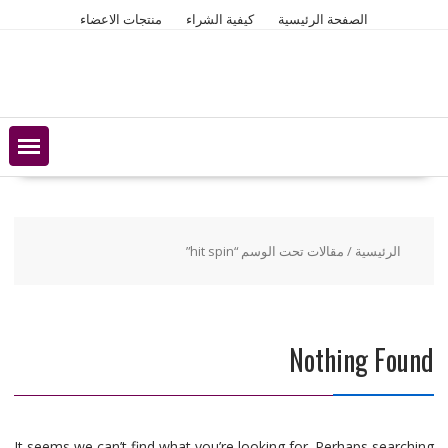
Ski
الصفحة الرئيسية
كيفية الشراء
منتجات الاعضاء
t
conten
الرئيسية
/ مقالات تحت الوسم “hit spin”
Nothing Found
It seems we can’t find what you’re looking for. Perhaps searching