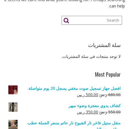
can help.
سلة المشتريات
لا توجد منتجات في سلة المشتريات.
Most Popular
افضل جهاز تسجيل صوت مخفي يسجل 20 يوم متواصلة.
السعر
السعر
680.00
ر.س
500.00
ر.س
الأصلي
الحالي
كشاف يدوي معجزة وضوء مبهر
هو:
هو:
السعر
السعر
550.00
ر.س
350.00
ر.س
680.00 ر.س.
500.00 ر.س.
الأصلي
الحالي
منقل ستيل فاخر نار الشيوخ نار حاتم بسعر الجملة حطب
هو:
هو: