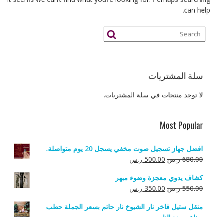
can help.
سلة المشتريات
لا توجد منتجات في سلة المشتريات.
Most Popular
افضل جهاز تسجيل صوت مخفي يسجل 20 يوم متواصلة.
السعر
السعر
680.00
ر.س
500.00
ر.س
الأصلي
الحالي
كشاف يدوي معجزة وضوء مبهر
هو:
هو:
السعر
السعر
550.00
ر.س
350.00
ر.س
680.00 ر.س.
500.00 ر.س.
الأصلي
الحالي
منقل ستيل فاخر نار الشيوخ نار حاتم بسعر الجملة حطب
هو:
هو: