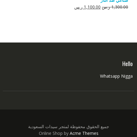
صناعي ضد النار
550.00 ر.س.
350.00 ر.س.
السعر
السعر
1,300.00
ر.س
1,100.00
ر.س
الأصلي
الحالي
هو:
هو:
1,300.00 ر.س.
1,100.00 ر.س.
Hello
Whatsapp Nigga
جميع الحقوق محفوظة لمتجر سيدات السعودية
Online Shop by
Acme Themes