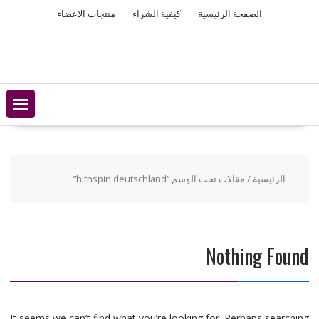
Ski
الصفحة الرئيسية
كيفية الشراء
منتجات الاعضاء
t
conten
الرئيسية
/ مقالات تحت الوسم “hitnspin deutschland”
Nothing Found
It seems we can’t find what you’re looking for. Perhaps searching