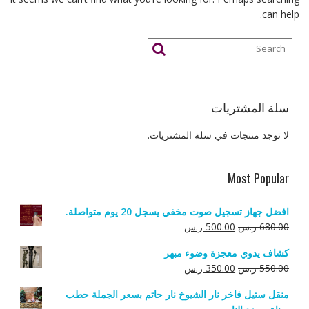
can help.
سلة المشتريات
لا توجد منتجات في سلة المشتريات.
Most Popular
افضل جهاز تسجيل صوت مخفي يسجل 20 يوم متواصلة.
السعر
السعر
680.00
ر.س
500.00
ر.س
الأصلي
الحالي
كشاف يدوي معجزة وضوء مبهر
هو:
هو:
السعر
السعر
550.00
ر.س
350.00
ر.س
680.00 ر.س.
500.00 ر.س.
الأصلي
الحالي
منقل ستيل فاخر نار الشيوخ نار حاتم بسعر الجملة حطب
هو:
هو: