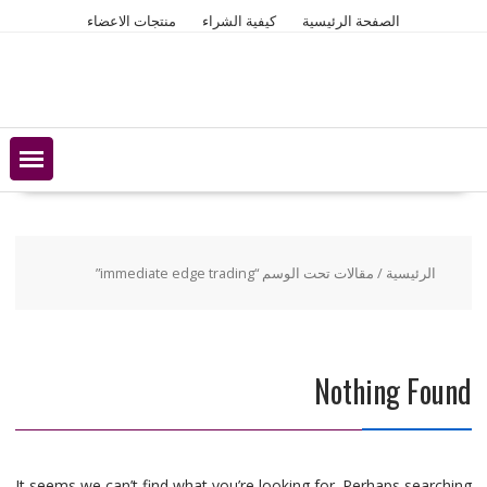
Ski
الصفحة الرئيسية
كيفية الشراء
منتجات الاعضاء
t
conten
الرئيسية
/ مقالات تحت الوسم “immediate edge trading”
Nothing Found
It seems we can’t find what you’re looking for. Perhaps searching