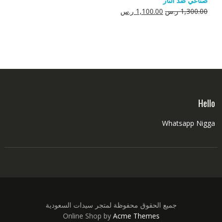
صناعي ضد النار
550.00 ر.س.
350.00 ر.س.
السعر
السعر
1,300.00
ر.س
1,100.00
ر.س
الأصلي
الحالي
هو:
هو:
1,300.00 ر.س.
1,100.00 ر.س.
Hello
Whatsapp Nigga
جميع الحقوق محفوظة لمتجر سيدات السعودية
Online Shop by
Acme Themes