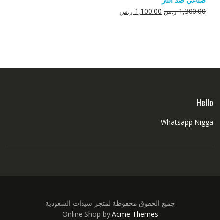
صناعي ضد النار
550.00 ر.س.
350.00 ر.س.
السعر
السعر
1,300.00
ر.س
1,100.00
ر.س
الأصلي
الحالي
هو:
هو:
1,300.00 ر.س.
1,100.00 ر.س.
Hello
Whatsapp Nigga
جميع الحقوق محفوظة لمتجر سيدات السعودية
Online Shop by
Acme Themes