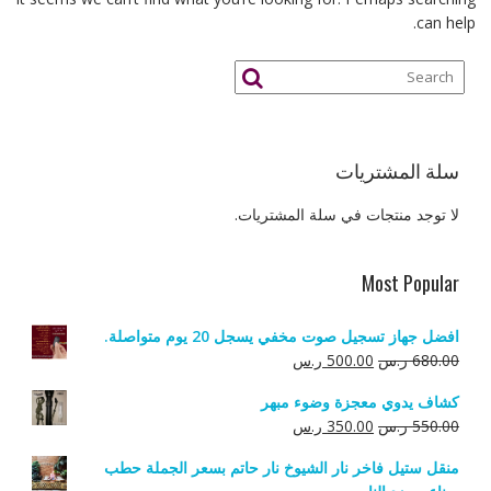
can help.
سلة المشتريات
لا توجد منتجات في سلة المشتريات.
Most Popular
افضل جهاز تسجيل صوت مخفي يسجل 20 يوم متواصلة.
السعر
السعر
680.00
ر.س
500.00
ر.س
الأصلي
الحالي
كشاف يدوي معجزة وضوء مبهر
هو:
هو:
السعر
السعر
550.00
ر.س
350.00
ر.س
680.00 ر.س.
500.00 ر.س.
الأصلي
الحالي
منقل ستيل فاخر نار الشيوخ نار حاتم بسعر الجملة حطب
هو:
هو: