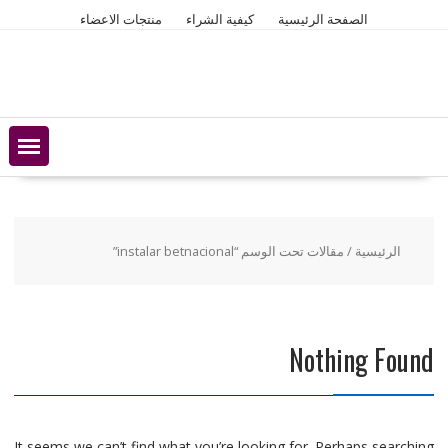
Ski
الصفحة الرئيسية
كيفية الشراء
منتجات الاعضاء
t
conten
الرئيسية
/ مقالات تحت الوسم “instalar betnacional”
Nothing Found
It seems we can’t find what you’re looking for. Perhaps searching