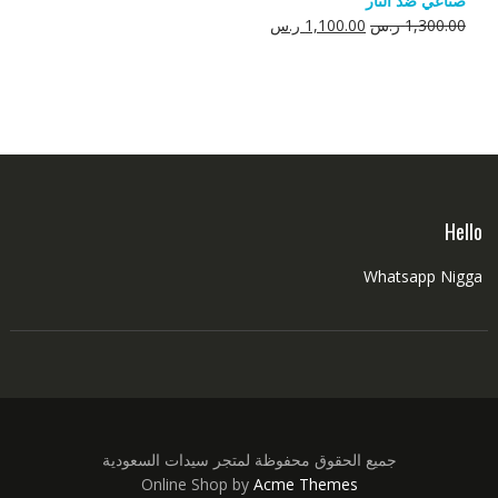
صناعي ضد النار
550.00 ر.س.
350.00 ر.س.
السعر
السعر
1,300.00
ر.س
1,100.00
ر.س
الأصلي
الحالي
هو:
هو:
1,300.00 ر.س.
1,100.00 ر.س.
Hello
Whatsapp Nigga
جميع الحقوق محفوظة لمتجر سيدات السعودية
Online Shop by
Acme Themes