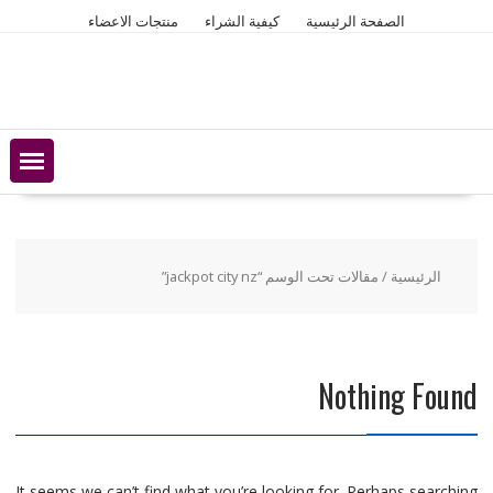
Ski
الصفحة الرئيسية
كيفية الشراء
منتجات الاعضاء
t
conten
الرئيسية
/ مقالات تحت الوسم “jackpot city nz”
Nothing Found
It seems we can’t find what you’re looking for. Perhaps searching