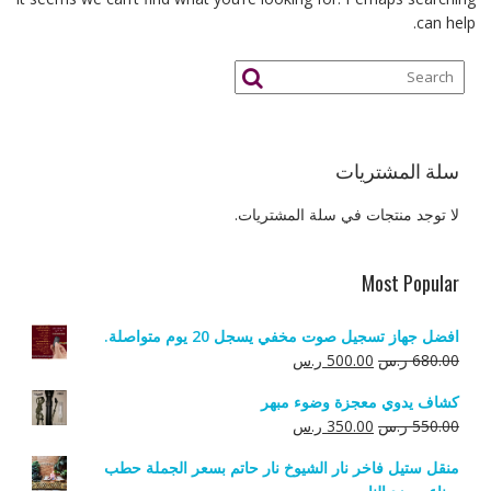
can help.
سلة المشتريات
لا توجد منتجات في سلة المشتريات.
Most Popular
افضل جهاز تسجيل صوت مخفي يسجل 20 يوم متواصلة.
السعر
السعر
680.00
ر.س
500.00
ر.س
الأصلي
الحالي
كشاف يدوي معجزة وضوء مبهر
هو:
هو:
السعر
السعر
550.00
ر.س
350.00
ر.س
680.00 ر.س.
500.00 ر.س.
الأصلي
الحالي
منقل ستيل فاخر نار الشيوخ نار حاتم بسعر الجملة حطب
هو:
هو: