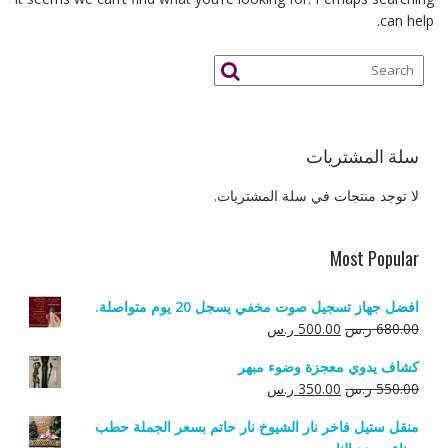
can help.
سلة المشتريات
لا توجد منتجات في سلة المشتريات.
Most Popular
افضل جهاز تسجيل صوت مخفي يسجل 20 يوم متواصلة.
السعر
السعر
680.00
ر.س
500.00
ر.س
الأصلي
الحالي
كشاف يدوي معجزة وضوء مبهر
هو:
هو:
السعر
السعر
550.00
ر.س
350.00
ر.س
680.00 ر.س.
500.00 ر.س.
الأصلي
الحالي
منقل ستيل فاخر نار الشيوخ نار حاتم بسعر الجملة حطب
هو:
هو: