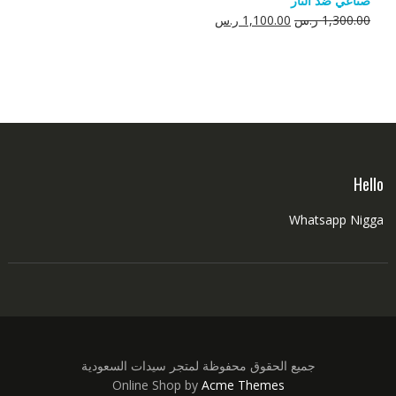
صناعي ضد النار
550.00 ر.س.
350.00 ر.س.
السعر
السعر
1,300.00
ر.س
1,100.00
ر.س
الأصلي
الحالي
هو:
هو:
1,300.00 ر.س.
1,100.00 ر.س.
Hello
Whatsapp Nigga
جميع الحقوق محفوظة لمتجر سيدات السعودية
Online Shop by
Acme Themes