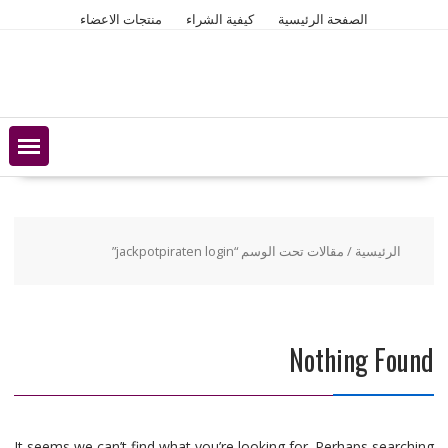
Ski
الصفحة الرئيسية
كيفية الشراء
منتجات الاعضاء
t
conten
الرئيسية
/ مقالات تحت الوسم “jackpotpiraten login”
Nothing Found
It seems we can’t find what you’re looking for. Perhaps searching