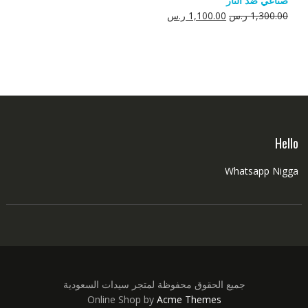
صناعي ضد النار
550.00 ر.س.
350.00 ر.س.
السعر
السعر
1,300.00
ر.س
1,100.00
ر.س
الأصلي
الحالي
هو:
هو:
1,300.00 ر.س.
1,100.00 ر.س.
Hello
Whatsapp Nigga
جميع الحقوق محفوظة لمتجر سيدات السعودية
Online Shop by
Acme Themes