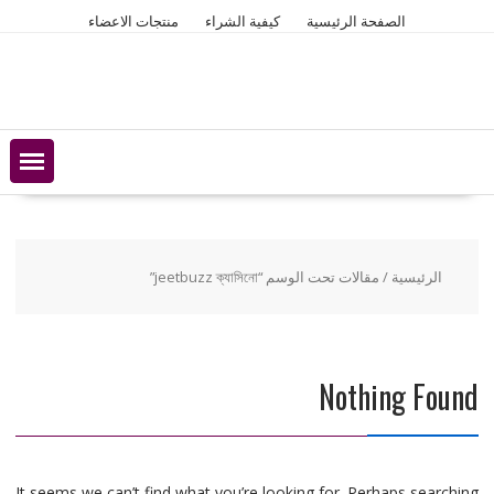
Ski
الصفحة الرئيسية
كيفية الشراء
منتجات الاعضاء
t
conten
الرئيسية
/ مقالات تحت الوسم “jeetbuzz ক্যাসিনো”
Nothing Found
It seems we can’t find what you’re looking for. Perhaps searching