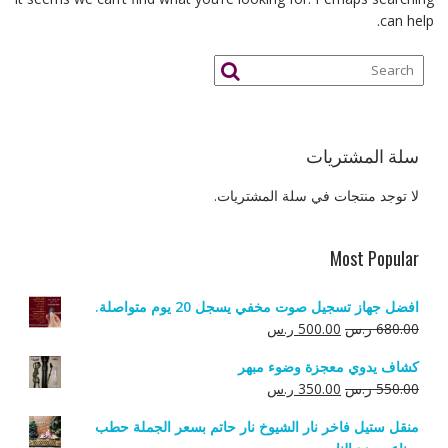
can help.
سلة المشتريات
لا توجد منتجات في سلة المشتريات.
Most Popular
افضل جهاز تسجيل صوت مخفي يسجل 20 يوم متواصلة.
السعر
السعر
680.00
ر.س
500.00
ر.س
الأصلي
الحالي
كشاف يدوي معجزة وضوء مبهر
هو:
هو:
السعر
السعر
550.00
ر.س
350.00
ر.س
680.00 ر.س.
500.00 ر.س.
الأصلي
الحالي
منقل ستيل فاخر نار الشيوخ نار حاتم بسعر الجملة حطب
هو:
هو: