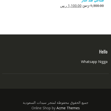
صناعي ضد النار
550.00 ر.س.
350.00 ر.س.
السعر
السعر
1,300.00
ر.س
1,100.00
ر.س
الأصلي
الحالي
هو:
هو:
1,300.00 ر.س.
1,100.00 ر.س.
Hello
Whatsapp Nigga
جميع الحقوق محفوظة لمتجر سيدات السعودية
Online Shop by
Acme Themes