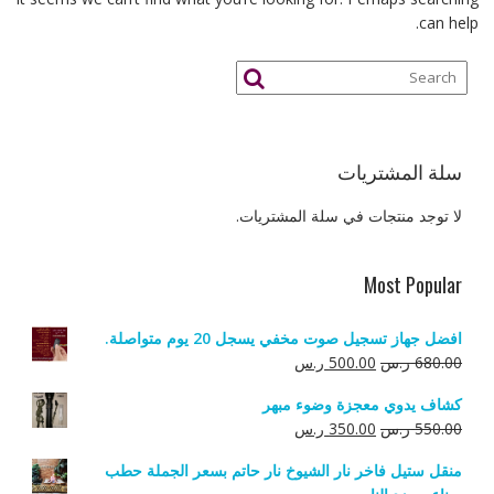
can help.
سلة المشتريات
لا توجد منتجات في سلة المشتريات.
Most Popular
افضل جهاز تسجيل صوت مخفي يسجل 20 يوم متواصلة.
السعر
السعر
680.00
ر.س
500.00
ر.س
الأصلي
الحالي
كشاف يدوي معجزة وضوء مبهر
هو:
هو:
السعر
السعر
550.00
ر.س
350.00
ر.س
680.00 ر.س.
500.00 ر.س.
الأصلي
الحالي
منقل ستيل فاخر نار الشيوخ نار حاتم بسعر الجملة حطب
هو:
هو: