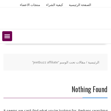
Ski
الصفحة الرئيسية
كيفية الشراء
منتجات الاعضاء
t
conten
الرئيسية
/ مقالات تحت الوسم “jeetbuzz affiliate”
Nothing Found
It seems we can’t find what you’re looking for. Perhaps searching