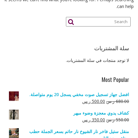
can help.
سلة المشتريات
لا توجد منتجات في سلة المشتريات.
Most Popular
افضل جهاز تسجيل صوت مخفي يسجل 20 يوم متواصلة.
السعر
السعر
680.00
ر.س
500.00
ر.س
الأصلي
الحالي
كشاف يدوي معجزة وضوء مبهر
هو:
هو:
السعر
السعر
550.00
ر.س
350.00
ر.س
680.00 ر.س.
500.00 ر.س.
الأصلي
الحالي
منقل ستيل فاخر نار الشيوخ نار حاتم بسعر الجملة حطب
هو:
هو: