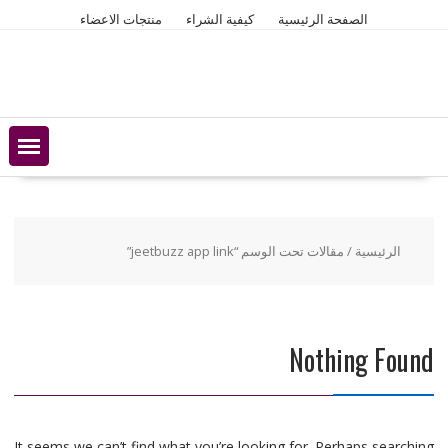
Ski
الصفحة الرئيسية
كيفية الشراء
منتجات الاعضاء
t
conten
الرئيسية
/ مقالات تحت الوسم “jeetbuzz app link”
Nothing Found
It seems we can’t find what you’re looking for. Perhaps searching