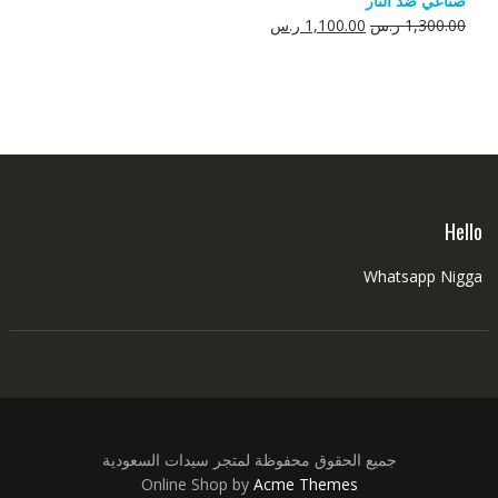
صناعي ضد النار
550.00 ر.س.
350.00 ر.س.
السعر
السعر
1,300.00
ر.س
1,100.00
ر.س
الأصلي
الحالي
هو:
هو:
1,300.00 ر.س.
1,100.00 ر.س.
Hello
Whatsapp Nigga
جميع الحقوق محفوظة لمتجر سيدات السعودية
Online Shop by
Acme Themes