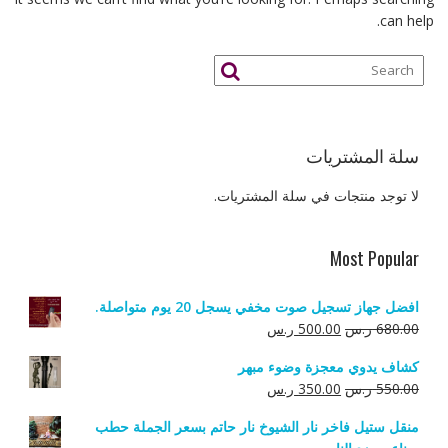
can help.
سلة المشتريات
لا توجد منتجات في سلة المشتريات.
Most Popular
افضل جهاز تسجيل صوت مخفي يسجل 20 يوم متواصلة.
السعر
السعر
680.00
ر.س
500.00
ر.س
الأصلي
الحالي
كشاف يدوي معجزة وضوء مبهر
هو:
هو:
السعر
السعر
550.00
ر.س
350.00
ر.س
680.00 ر.س.
500.00 ر.س.
الأصلي
الحالي
منقل ستيل فاخر نار الشيوخ نار حاتم بسعر الجملة حطب
هو:
هو: