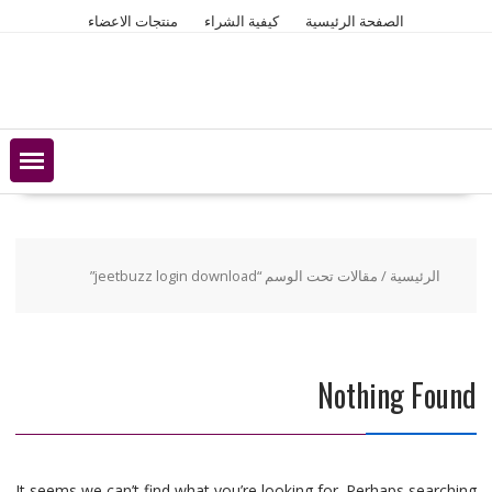
Ski
الصفحة الرئيسية
كيفية الشراء
منتجات الاعضاء
t
conten
الرئيسية
/ مقالات تحت الوسم “jeetbuzz login download”
Nothing Found
It seems we can’t find what you’re looking for. Perhaps searching