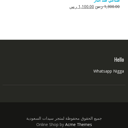
صناعي ضد النار
550.00 ر.س.
350.00 ر.س.
السعر
السعر
1,300.00
ر.س
1,100.00
ر.س
الأصلي
الحالي
هو:
هو:
1,300.00 ر.س.
1,100.00 ر.س.
Hello
Whatsapp Nigga
جميع الحقوق محفوظة لمتجر سيدات السعودية
Online Shop by
Acme Themes