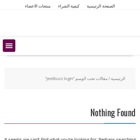
Ski
الصفحة الرئيسية
كيفية الشراء
منتجات الاعضاء
t
conten
الرئيسية
/ مقالات تحت الوسم “jeetbuzz login”
Nothing Found
It seems we can’t find what you’re looking for. Perhaps searching