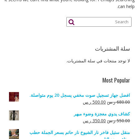
can help.
سلة المشتريات
لا توجد منتجات في سلة المشتريات.
Most Popular
افضل جهاز تسجيل صوت مخفي يسجل 20 يوم متواصلة.
السعر
السعر
680.00
ر.س
500.00
ر.س
الأصلي
الحالي
كشاف يدوي معجزة وضوء مبهر
هو:
هو:
السعر
السعر
550.00
ر.س
350.00
ر.س
680.00 ر.س.
500.00 ر.س.
الأصلي
الحالي
منقل ستيل فاخر نار الشيوخ نار حاتم بسعر الجملة حطب
هو:
هو: