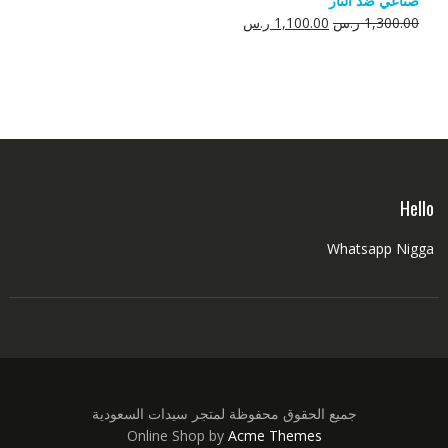
صناعي ضد النار
550.00 ر.س.
350.00 ر.س.
السعر
السعر
1,300.00
ر.س
1,100.00
ر.س
الأصلي
الحالي
هو:
هو:
1,300.00 ر.س.
1,100.00 ر.س.
Hello
Whatsapp Nigga
جميع الحقوق محفوظة لمتجر سيدات السعودية
Online Shop by
Acme Themes