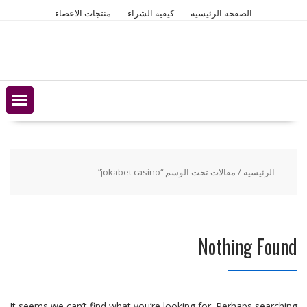
Ski
الصفحة الرئيسية
كيفية الشراء
منتجات الاعضاء
t
conten
الرئيسية
/ مقالات تحت الوسم “jokabet casino”
Nothing Found
It seems we can’t find what you’re looking for. Perhaps searching