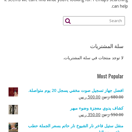
can help.
سلة المشتريات
لا توجد منتجات في سلة المشتريات.
Most Popular
افضل جهاز تسجيل صوت مخفي يسجل 20 يوم متواصلة.
السعر
السعر
680.00
ر.س
500.00
ر.س
الأصلي
الحالي
كشاف يدوي معجزة وضوء مبهر
هو:
هو:
السعر
السعر
550.00
ر.س
350.00
ر.س
680.00 ر.س.
500.00 ر.س.
الأصلي
الحالي
منقل ستيل فاخر نار الشيوخ نار حاتم بسعر الجملة حطب
هو:
هو: