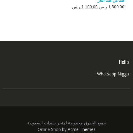
صناعي ضد النار
550.00 ر.س.
350.00 ر.س.
السعر
السعر
1,300.00
ر.س
1,100.00
ر.س
الأصلي
الحالي
هو:
هو:
1,300.00 ر.س.
1,100.00 ر.س.
Hello
Whatsapp Nigga
جميع الحقوق محفوظة لمتجر سيدات السعودية
Online Shop by
Acme Themes