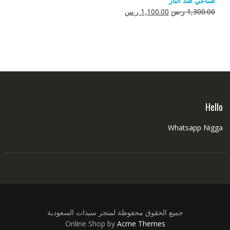
صناعي ضد النار
550.00 ر.س.
350.00 ر.س.
السعر
السعر
1,300.00
ر.س
1,100.00
ر.س
الأصلي
الحالي
هو:
هو:
1,300.00 ر.س.
1,100.00 ر.س.
Hello
Whatsapp Nigga
جميع الحقوق محفوظة لمتجر سيدات السعودية
Online Shop by
Acme Themes