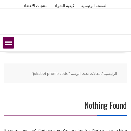
Ski
الصفحة الرئيسية
كيفية الشراء
منتجات الاعضاء
t
conten
الرئيسية
/ مقالات تحت الوسم “jokabet promo code”
Nothing Found
It seems we can’t find what you’re looking for. Perhaps searching