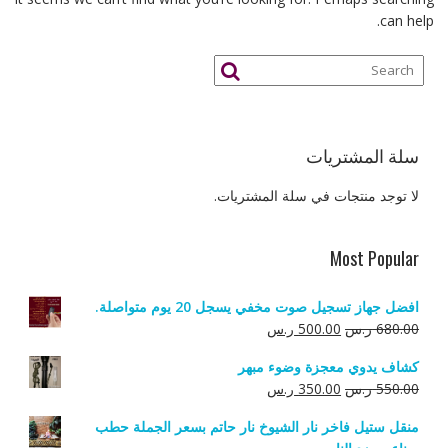
can help.
سلة المشتريات
لا توجد منتجات في سلة المشتريات.
Most Popular
افضل جهاز تسجيل صوت مخفي يسجل 20 يوم متواصلة.
السعر
السعر
680.00
ر.س
500.00
ر.س
الأصلي
الحالي
كشاف يدوي معجزة وضوء مبهر
هو:
هو:
السعر
السعر
550.00
ر.س
350.00
ر.س
680.00 ر.س.
500.00 ر.س.
الأصلي
الحالي
منقل ستيل فاخر نار الشيوخ نار حاتم بسعر الجملة حطب
هو:
هو: