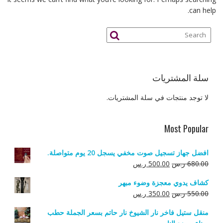
can help.
سلة المشتريات
لا توجد منتجات في سلة المشتريات.
Most Popular
افضل جهاز تسجيل صوت مخفي يسجل 20 يوم متواصلة.
السعر
السعر
680.00
ر.س
500.00
ر.س
الأصلي
الحالي
كشاف يدوي معجزة وضوء مبهر
هو:
هو:
السعر
السعر
550.00
ر.س
350.00
ر.س
680.00 ر.س.
500.00 ر.س.
الأصلي
الحالي
منقل ستيل فاخر نار الشيوخ نار حاتم بسعر الجملة حطب
هو:
هو: