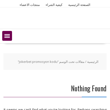
Ski
الصفحة الرئيسية
كيفية الشراء
منتجات الاعضاء
t
conten
الرئيسية
/ مقالات تحت الوسم “jokerbet promosyon kodu”
Nothing Found
It seems we can’t find what you’re looking for. Perhaps searching