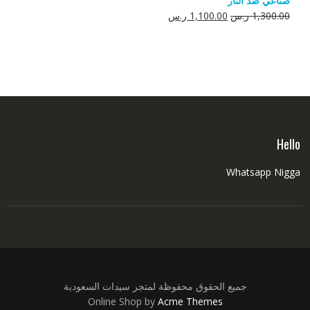
صناعي ضد النار
550.00 ر.س.
350.00 ر.س.
السعر
السعر
1,300.00
ر.س
1,100.00
ر.س
الأصلي
الحالي
هو:
هو:
1,300.00 ر.س.
1,100.00 ر.س.
Hello
Whatsapp Nigga
جميع الحقوق محفوظة لمتجر سيدات السعودية
Online Shop by
Acme Themes