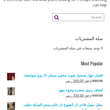
can help.
سلة المشتريات
لا توجد منتجات في سلة المشتريات.
Most Popular
افضل جهاز تسجيل صوت مخفي يسجل 20 يوم متواصلة.
السعر
السعر
680.00
ر.س
500.00
ر.س
الأصلي
الحالي
كشاف يدوي معجزة وضوء مبهر
هو:
هو:
السعر
السعر
550.00
ر.س
350.00
ر.س
680.00 ر.س.
500.00 ر.س.
الأصلي
الحالي
منقل ستيل فاخر نار الشيوخ نار حاتم بسعر الجملة حطب
هو:
هو: