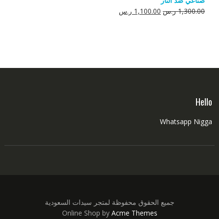
صناعي ضد النار
550.00 ر.س.
350.00 ر.س.
السعر
السعر
1,300.00
ر.س
1,100.00
ر.س
الأصلي
الحالي
هو:
هو:
1,300.00 ر.س.
1,100.00 ر.س.
Hello
Whatsapp Nigga
جميع الحقوق محفوظة لمتجر سيدات السعودية
Online Shop by
Acme Themes