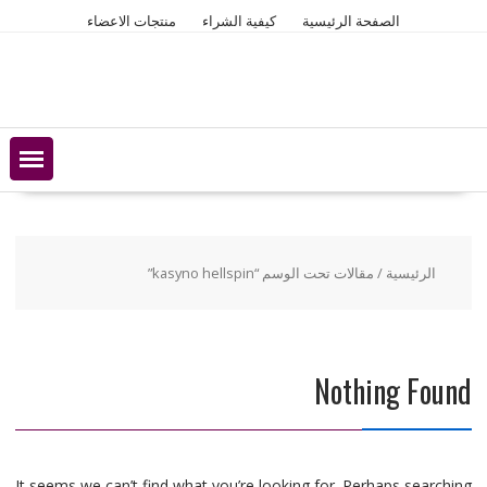
Ski
الصفحة الرئيسية
كيفية الشراء
منتجات الاعضاء
t
conten
الرئيسية
/ مقالات تحت الوسم “kasyno hellspin”
Nothing Found
It seems we can’t find what you’re looking for. Perhaps searching