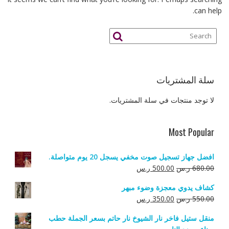
can help.
سلة المشتريات
لا توجد منتجات في سلة المشتريات.
Most Popular
افضل جهاز تسجيل صوت مخفي يسجل 20 يوم متواصلة.
السعر
السعر
680.00
ر.س
500.00
ر.س
الأصلي
الحالي
كشاف يدوي معجزة وضوء مبهر
هو:
هو:
السعر
السعر
550.00
ر.س
350.00
ر.س
680.00 ر.س.
500.00 ر.س.
الأصلي
الحالي
منقل ستيل فاخر نار الشيوخ نار حاتم بسعر الجملة حطب
هو:
هو: