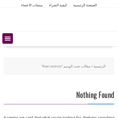
Ski
الصفحة الرئيسية
كيفية الشراء
منتجات الاعضاء
t
conten
الرئيسية
/ مقالات تحت الوسم “kiwi casinos”
Nothing Found
It seems we can’t find what you’re looking for. Perhaps searching