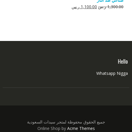
صناعي ضد النار
550.00 ر.س.
350.00 ر.س.
السعر
السعر
1,300.00
ر.س
1,100.00
ر.س
الأصلي
الحالي
هو:
هو:
1,300.00 ر.س.
1,100.00 ر.س.
Hello
Whatsapp Nigga
جميع الحقوق محفوظة لمتجر سيدات السعودية
Online Shop by
Acme Themes