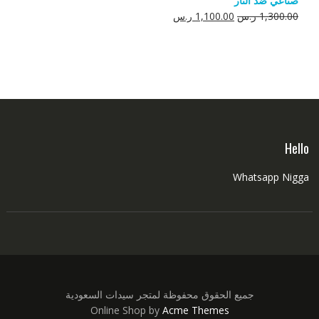
صناعي ضد النار
550.00 ر.س.
350.00 ر.س.
السعر
السعر
1,300.00
ر.س
1,100.00
ر.س
الأصلي
الحالي
هو:
هو:
1,300.00 ر.س.
1,100.00 ر.س.
Hello
Whatsapp Nigga
جميع الحقوق محفوظة لمتجر سيدات السعودية
Online Shop by
Acme Themes