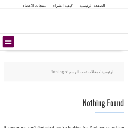
Ski
الصفحة الرئيسية
كيفية الشراء
منتجات الاعضاء
t
conten
الرئيسية
/ مقالات تحت الوسم “kto login”
Nothing Found
It seems we can’t find what you’re looking for. Perhaps searching