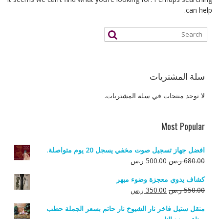
can help.
سلة المشتريات
لا توجد منتجات في سلة المشتريات.
Most Popular
افضل جهاز تسجيل صوت مخفي يسجل 20 يوم متواصلة.
السعر
السعر
680.00
ر.س
500.00
ر.س
الأصلي
الحالي
كشاف يدوي معجزة وضوء مبهر
هو:
هو:
السعر
السعر
550.00
ر.س
350.00
ر.س
680.00 ر.س.
500.00 ر.س.
الأصلي
الحالي
منقل ستيل فاخر نار الشيوخ نار حاتم بسعر الجملة حطب
هو:
هو: