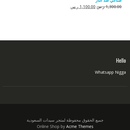
صناعي ضد النار
550.00 ر.س.
350.00 ر.س.
السعر
السعر
1,300.00
ر.س
1,100.00
ر.س
الأصلي
الحالي
هو:
هو:
1,300.00 ر.س.
1,100.00 ر.س.
Hello
Whatsapp Nigga
جميع الحقوق محفوظة لمتجر سيدات السعودية
Online Shop by
Acme Themes