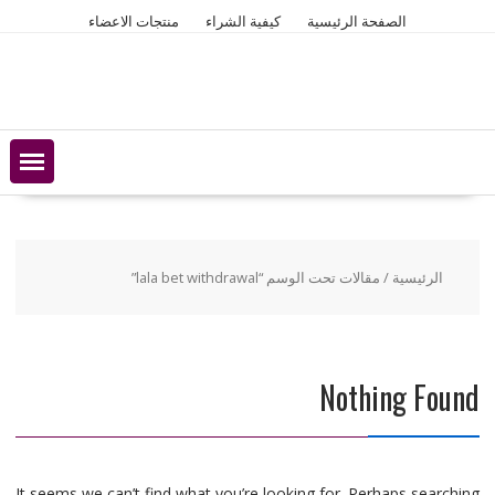
Ski
الصفحة الرئيسية
كيفية الشراء
منتجات الاعضاء
t
conten
الرئيسية
/ مقالات تحت الوسم “lala bet withdrawal”
Nothing Found
It seems we can’t find what you’re looking for. Perhaps searching