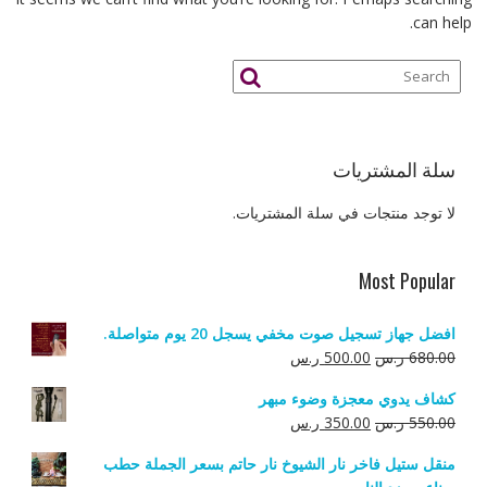
can help.
سلة المشتريات
لا توجد منتجات في سلة المشتريات.
Most Popular
افضل جهاز تسجيل صوت مخفي يسجل 20 يوم متواصلة.
السعر
السعر
680.00
ر.س
500.00
ر.س
الأصلي
الحالي
كشاف يدوي معجزة وضوء مبهر
هو:
هو:
السعر
السعر
550.00
ر.س
350.00
ر.س
680.00 ر.س.
500.00 ر.س.
الأصلي
الحالي
منقل ستيل فاخر نار الشيوخ نار حاتم بسعر الجملة حطب
هو:
هو: