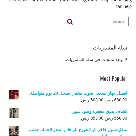
can help.
سلة المشتريات
لا توجد منتجات في سلة المشتريات.
Most Popular
افضل جهاز تسجيل صوت مخفي يسجل 20 يوم متواصلة.
السعر
السعر
680.00
ر.س
500.00
ر.س
الأصلي
الحالي
كشاف يدوي معجزة وضوء مبهر
هو:
هو:
السعر
السعر
550.00
ر.س
350.00
ر.س
680.00 ر.س.
500.00 ر.س.
الأصلي
الحالي
منقل ستيل فاخر نار الشيوخ نار حاتم بسعر الجملة حطب
هو:
هو: