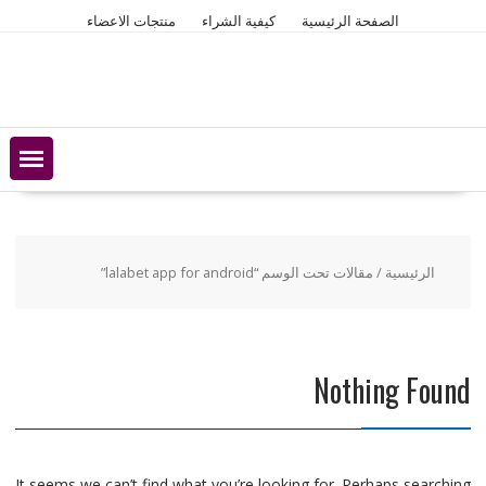
Ski
الصفحة الرئيسية
كيفية الشراء
منتجات الاعضاء
t
conten
الرئيسية
/ مقالات تحت الوسم “lalabet app for android”
Nothing Found
It seems we can’t find what you’re looking for. Perhaps searching