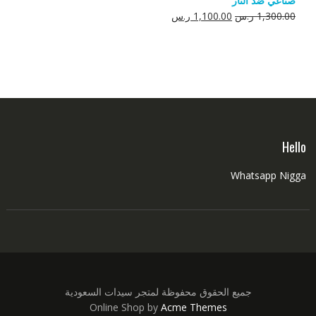
صناعي ضد النار
550.00 ر.س.
350.00 ر.س.
السعر
السعر
1,300.00
ر.س
1,100.00
ر.س
الأصلي
الحالي
هو:
هو:
1,300.00 ر.س.
1,100.00 ر.س.
Hello
Whatsapp Nigga
جميع الحقوق محفوظة لمتجر سيدات السعودية
Online Shop by
Acme Themes