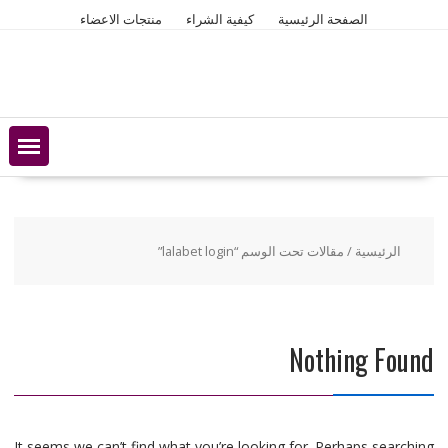
Ski
الصفحة الرئيسية
كيفية الشراء
منتجات الاعضاء
t
conten
الرئيسية
/ مقالات تحت الوسم “lalabet login”
Nothing Found
It seems we can’t find what you’re looking for. Perhaps searching