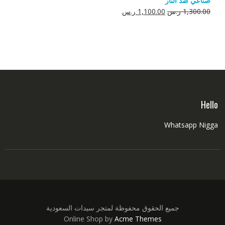
صناعي ضد النار
550.00 ر.س.
350.00 ر.س.
السعر
السعر
1,300.00
ر.س
1,100.00
ر.س
الأصلي
الحالي
هو:
هو:
1,300.00 ر.س.
1,100.00 ر.س.
Hello
Whatsapp Nigga
جميع الحقوق محفوظة لمتجر سيدات السعودية
Online Shop by
Acme Themes