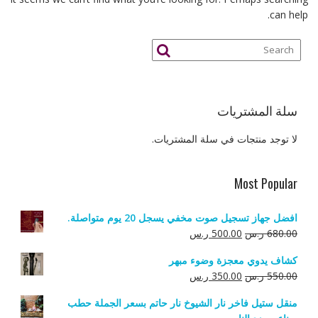
can help.
سلة المشتريات
لا توجد منتجات في سلة المشتريات.
Most Popular
افضل جهاز تسجيل صوت مخفي يسجل 20 يوم متواصلة.
السعر
السعر
680.00
ر.س
500.00
ر.س
الأصلي
الحالي
كشاف يدوي معجزة وضوء مبهر
هو:
هو:
السعر
السعر
550.00
ر.س
350.00
ر.س
680.00 ر.س.
500.00 ر.س.
الأصلي
الحالي
منقل ستيل فاخر نار الشيوخ نار حاتم بسعر الجملة حطب
هو:
هو: