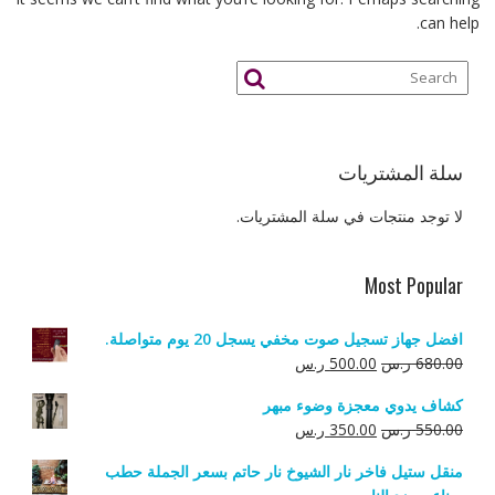
can help.
سلة المشتريات
لا توجد منتجات في سلة المشتريات.
Most Popular
افضل جهاز تسجيل صوت مخفي يسجل 20 يوم متواصلة.
السعر
السعر
680.00
ر.س
500.00
ر.س
الأصلي
الحالي
كشاف يدوي معجزة وضوء مبهر
هو:
هو:
السعر
السعر
550.00
ر.س
350.00
ر.س
680.00 ر.س.
500.00 ر.س.
الأصلي
الحالي
منقل ستيل فاخر نار الشيوخ نار حاتم بسعر الجملة حطب
هو:
هو: