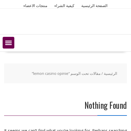
Ski
الصفحة الرئيسية
كيفية الشراء
منتجات الاعضاء
t
conten
الرئيسية
/ مقالات تحت الوسم “lemon casino opinie”
Nothing Found
It seems we can’t find what you’re looking for. Perhaps searching