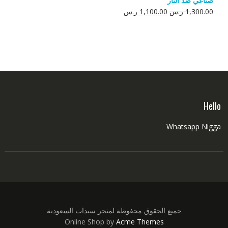
صناعي ضد النار
550.00 ر.س.
350.00 ر.س.
السعر
السعر
1,300.00
ر.س
1,100.00
ر.س
الأصلي
الحالي
هو:
هو:
1,300.00 ر.س.
1,100.00 ر.س.
Hello
Whatsapp Nigga
جميع الحقوق محفوظة لمتجر سيدات السعودية
Online Shop by
Acme Themes