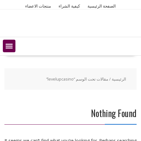
Ski
الصفحة الرئيسية
كيفية الشراء
منتجات الاعضاء
t
conten
الرئيسية
/ مقالات تحت الوسم “levelupcasino”
Nothing Found
It seems we can’t find what you’re looking for. Perhaps searching