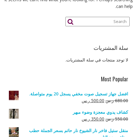
can help.
سلة المشتريات
لا توجد منتجات في سلة المشتريات.
Most Popular
افضل جهاز تسجيل صوت مخفي يسجل 20 يوم متواصلة.
السعر
السعر
680.00
ر.س
500.00
ر.س
الأصلي
الحالي
كشاف يدوي معجزة وضوء مبهر
هو:
هو:
السعر
السعر
550.00
ر.س
350.00
ر.س
680.00 ر.س.
500.00 ر.س.
الأصلي
الحالي
منقل ستيل فاخر نار الشيوخ نار حاتم بسعر الجملة حطب
هو:
هو: