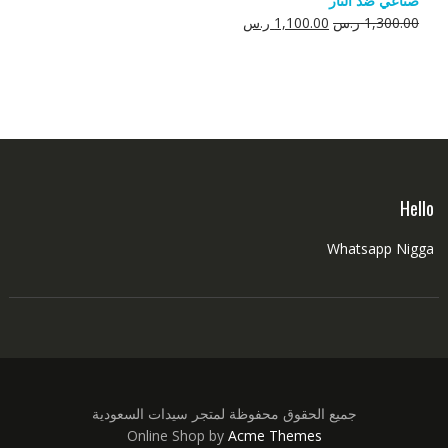
صناعي ضد النار
550.00 ر.س.
350.00 ر.س.
السعر
السعر
1,300.00
ر.س
1,100.00
ر.س
الأصلي
الحالي
هو:
هو:
1,300.00 ر.س.
1,100.00 ر.س.
Hello
Whatsapp Nigga
جميع الحقوق محفوظة لمتجر سيدات السعودية
Online Shop by
Acme Themes