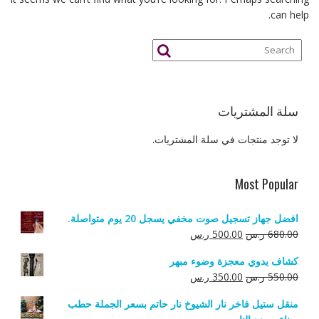
can help.
سلة المشتريات
لا توجد منتجات في سلة المشتريات.
Most Popular
افضل جهاز تسجيل صوت مخفي يسجل 20 يوم متواصلة.
السعر
السعر
680.00
ر.س
500.00
ر.س
الأصلي
الحالي
كشاف يدوي معجزة وضوء مبهر
هو:
هو:
السعر
السعر
550.00
ر.س
350.00
ر.س
680.00 ر.س.
500.00 ر.س.
الأصلي
الحالي
منقل ستيل فاخر نار الشيوخ نار حاتم بسعر الجملة حطب
هو:
هو: