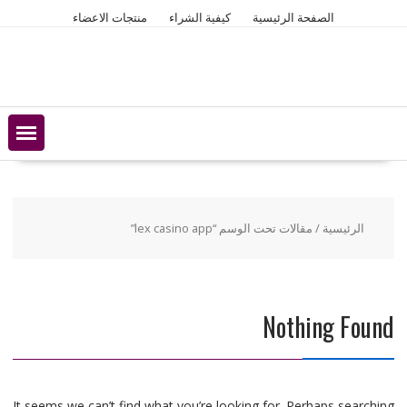
Ski
الصفحة الرئيسية
كيفية الشراء
منتجات الاعضاء
t
conten
الرئيسية
/ مقالات تحت الوسم “lex casino app”
Nothing Found
It seems we can’t find what you’re looking for. Perhaps searching