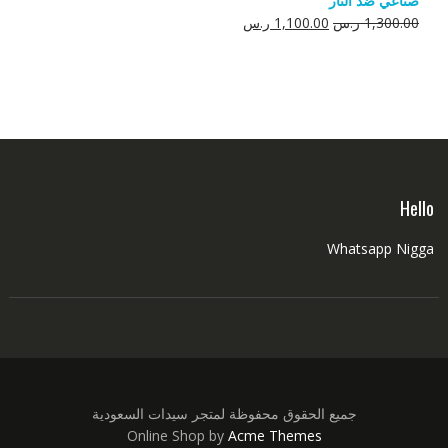
صناعي ضد النار
550.00 ر.س.
350.00 ر.س.
السعر
السعر
1,300.00
ر.س
1,100.00
ر.س
الأصلي
الحالي
هو:
هو:
1,300.00 ر.س.
1,100.00 ر.س.
Hello
Whatsapp Nigga
جميع الحقوق محفوظة لمتجر سيدات السعودية
Online Shop by
Acme Themes