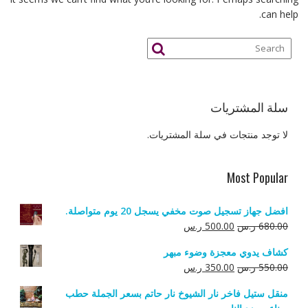
can help.
سلة المشتريات
لا توجد منتجات في سلة المشتريات.
Most Popular
افضل جهاز تسجيل صوت مخفي يسجل 20 يوم متواصلة.
السعر
السعر
680.00
ر.س
500.00
ر.س
الأصلي
الحالي
كشاف يدوي معجزة وضوء مبهر
هو:
هو:
السعر
السعر
550.00
ر.س
350.00
ر.س
680.00 ر.س.
500.00 ر.س.
الأصلي
الحالي
منقل ستيل فاخر نار الشيوخ نار حاتم بسعر الجملة حطب
هو:
هو: