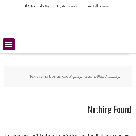
Ski
الصفحة الرئيسية
كيفية الشراء
منتجات الاعضاء
t
conten
الرئيسية
/ مقالات تحت الوسم “lex casino bonus code”
Nothing Found
It seems we can’t find what you’re looking for. Perhaps searching