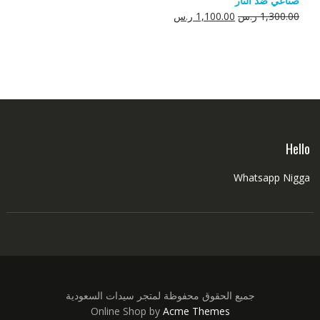
صناعي ضد النار
550.00 ر.س.
350.00 ر.س.
السعر
السعر
1,300.00
ر.س
1,100.00
ر.س
الأصلي
الحالي
هو:
هو:
1,300.00 ر.س.
1,100.00 ر.س.
Hello
Whatsapp Nigga
جميع الحقوق محفوظة لمتجر سيدات السعودية
Online Shop by
Acme Themes