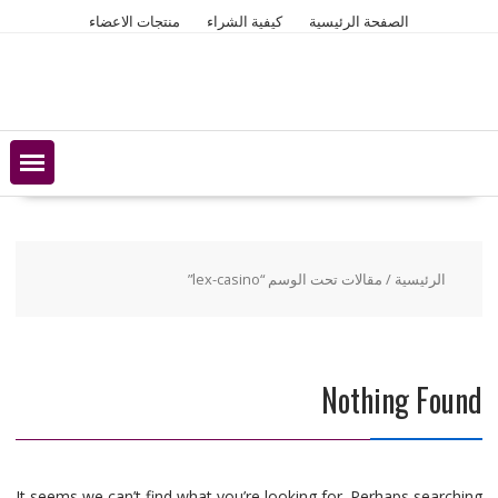
Ski
الصفحة الرئيسية
كيفية الشراء
منتجات الاعضاء
t
conten
الرئيسية
/ مقالات تحت الوسم “lex-casino”
Nothing Found
It seems we can’t find what you’re looking for. Perhaps searching