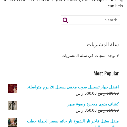
can help.
سلة المشتريات
لا توجد منتجات في سلة المشتريات.
Most Popular
افضل جهاز تسجيل صوت مخفي يسجل 20 يوم متواصلة.
السعر
السعر
680.00
ر.س
500.00
ر.س
الأصلي
الحالي
كشاف يدوي معجزة وضوء مبهر
هو:
هو:
السعر
السعر
550.00
ر.س
350.00
ر.س
680.00 ر.س.
500.00 ر.س.
الأصلي
الحالي
منقل ستيل فاخر نار الشيوخ نار حاتم بسعر الجملة حطب
هو:
هو: