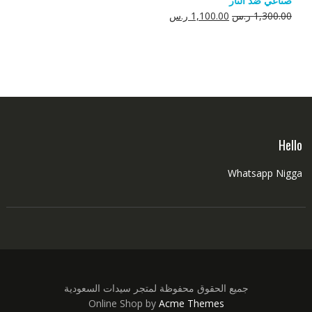
صناعي ضد النار
550.00 ر.س.
350.00 ر.س.
السعر
السعر
1,300.00
ر.س
1,100.00
ر.س
الأصلي
الحالي
هو:
هو:
1,300.00 ر.س.
1,100.00 ر.س.
Hello
Whatsapp Nigga
جميع الحقوق محفوظة لمتجر سيدات السعودية
Online Shop by
Acme Themes