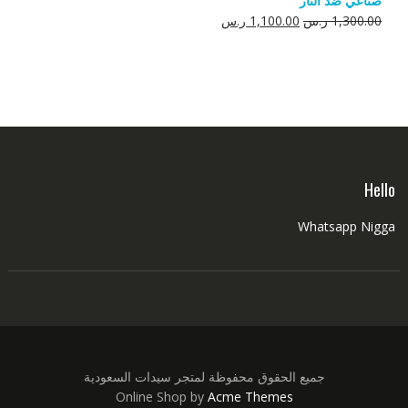
صناعي ضد النار
550.00 ر.س.
350.00 ر.س.
السعر
السعر
1,300.00
ر.س
1,100.00
ر.س
الأصلي
الحالي
هو:
هو:
1,300.00 ر.س.
1,100.00 ر.س.
Hello
Whatsapp Nigga
جميع الحقوق محفوظة لمتجر سيدات السعودية
Online Shop by
Acme Themes