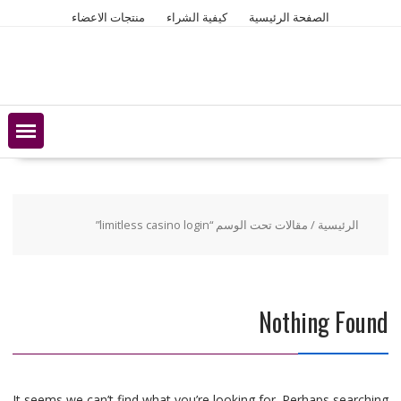
Ski
الصفحة الرئيسية
كيفية الشراء
منتجات الاعضاء
t
conten
الرئيسية
/ مقالات تحت الوسم “limitless casino login”
Nothing Found
It seems we can’t find what you’re looking for. Perhaps searching