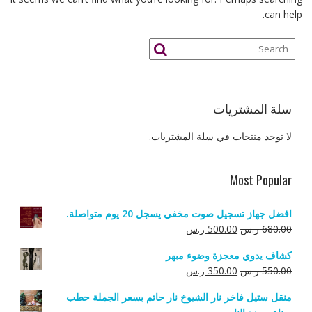
can help.
سلة المشتريات
لا توجد منتجات في سلة المشتريات.
Most Popular
افضل جهاز تسجيل صوت مخفي يسجل 20 يوم متواصلة.
السعر
السعر
680.00
ر.س
500.00
ر.س
الأصلي
الحالي
كشاف يدوي معجزة وضوء مبهر
هو:
هو:
السعر
السعر
550.00
ر.س
350.00
ر.س
680.00 ر.س.
500.00 ر.س.
الأصلي
الحالي
منقل ستيل فاخر نار الشيوخ نار حاتم بسعر الجملة حطب
هو:
هو: