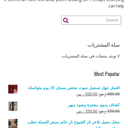
can help.
سلة المشتريات
لا توجد منتجات في سلة المشتريات.
Most Popular
افضل جهاز تسجيل صوت مخفي يسجل 20 يوم متواصلة.
السعر
السعر
680.00
ر.س
500.00
ر.س
الأصلي
الحالي
كشاف يدوي معجزة وضوء مبهر
هو:
هو:
السعر
السعر
550.00
ر.س
350.00
ر.س
680.00 ر.س.
500.00 ر.س.
الأصلي
الحالي
منقل ستيل فاخر نار الشيوخ نار حاتم بسعر الجملة حطب
هو:
هو: