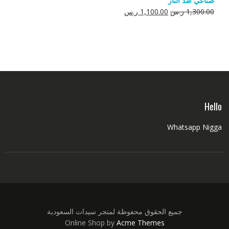
صناعي ضد النار
550.00 ر.س.
350.00 ر.س.
السعر
السعر
1,300.00
ر.س
1,100.00
ر.س
الأصلي
الحالي
هو:
هو:
1,300.00 ر.س.
1,100.00 ر.س.
Hello
Whatsapp Nigga
جميع الحقوق محفوظة لمتجر سيدات السعودية
Online Shop by
Acme Themes