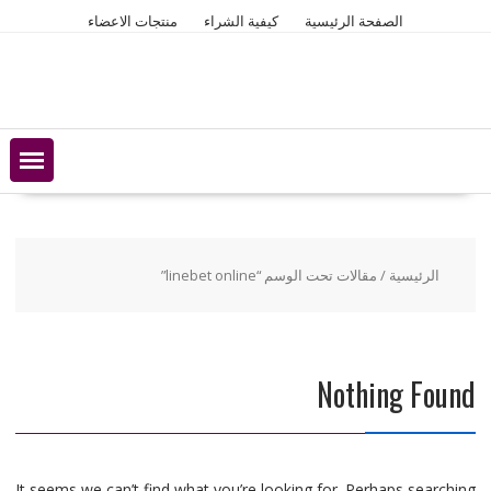
Ski
الصفحة الرئيسية
كيفية الشراء
منتجات الاعضاء
t
conten
الرئيسية
/ مقالات تحت الوسم “linebet online”
Nothing Found
It seems we can’t find what you’re looking for. Perhaps searching