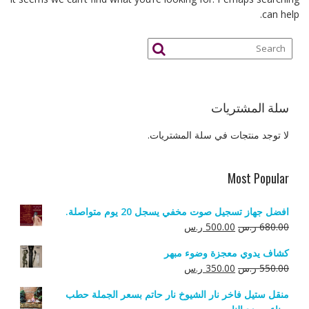
can help.
سلة المشتريات
لا توجد منتجات في سلة المشتريات.
Most Popular
افضل جهاز تسجيل صوت مخفي يسجل 20 يوم متواصلة.
السعر
السعر
680.00
ر.س
500.00
ر.س
الأصلي
الحالي
كشاف يدوي معجزة وضوء مبهر
هو:
هو:
السعر
السعر
550.00
ر.س
350.00
ر.س
680.00 ر.س.
500.00 ر.س.
الأصلي
الحالي
منقل ستيل فاخر نار الشيوخ نار حاتم بسعر الجملة حطب
هو:
هو: