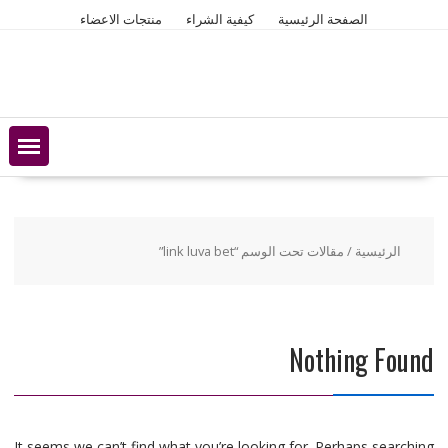
Ski
الصفحة الرئيسية
كيفية الشراء
منتجات الاعضاء
t
conten
الرئيسية
/ مقالات تحت الوسم “link luva bet”
Nothing Found
It seems we can’t find what you’re looking for. Perhaps searching