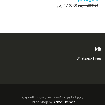
صناعي ضد النار
550.00 ر.س.
350.00 ر.س.
السعر
السعر
1,300.00
ر.س
1,100.00
ر.س
الأصلي
الحالي
هو:
هو:
1,300.00 ر.س.
1,100.00 ر.س.
Hello
Whatsapp Nigga
جميع الحقوق محفوظة لمتجر سيدات السعودية
Online Shop by
Acme Themes