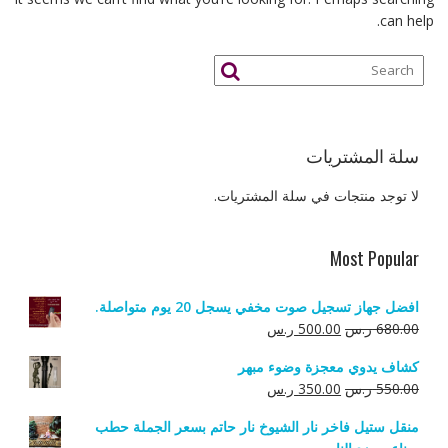
can help.
سلة المشتريات
لا توجد منتجات في سلة المشتريات.
Most Popular
افضل جهاز تسجيل صوت مخفي يسجل 20 يوم متواصلة.
السعر
السعر
680.00
ر.س
500.00
ر.س
الأصلي
الحالي
كشاف يدوي معجزة وضوء مبهر
هو:
هو:
السعر
السعر
550.00
ر.س
350.00
ر.س
680.00 ر.س.
500.00 ر.س.
الأصلي
الحالي
منقل ستيل فاخر نار الشيوخ نار حاتم بسعر الجملة حطب
هو:
هو: