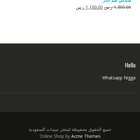
صناعي ضد النار
550.00 ر.س.
350.00 ر.س.
السعر
السعر
1,300.00
ر.س
1,100.00
ر.س
الأصلي
الحالي
هو:
هو:
1,300.00 ر.س.
1,100.00 ر.س.
Hello
Whatsapp Nigga
جميع الحقوق محفوظة لمتجر سيدات السعودية
Online Shop by
Acme Themes