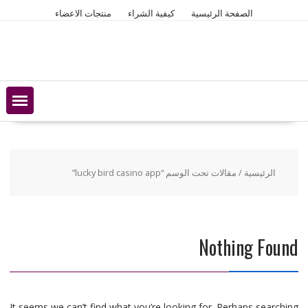
Ski
الصفحة الرئيسية
كيفية الشراء
منتجات الاعضاء
t
conten
الرئيسية
/ مقالات تحت الوسم “lucky bird casino app”
Nothing Found
It seems we can’t find what you’re looking for. Perhaps searching