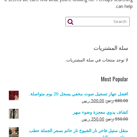
can help.
سلة المشتريات
لا توجد منتجات في سلة المشتريات.
Most Popular
افضل جهاز تسجيل صوت مخفي يسجل 20 يوم متواصلة.
السعر
السعر
680.00
ر.س
500.00
ر.س
الأصلي
الحالي
كشاف يدوي معجزة وضوء مبهر
هو:
هو:
السعر
السعر
550.00
ر.س
350.00
ر.س
680.00 ر.س.
500.00 ر.س.
الأصلي
الحالي
منقل ستيل فاخر نار الشيوخ نار حاتم بسعر الجملة حطب
هو:
هو: