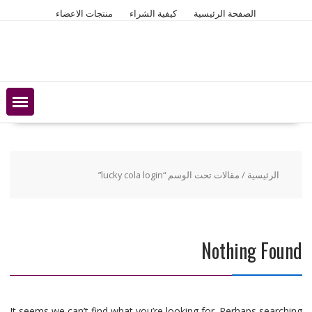
Ski
الصفحة الرئيسية
كيفية الشراء
منتجات الاعضاء
t
conten
الرئيسية
/ مقالات تحت الوسم “lucky cola login”
Nothing Found
It seems we can’t find what you’re looking for. Perhaps searching