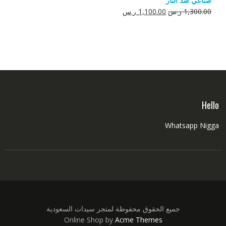
صناعي ضد النار
550.00 ر.س.
350.00 ر.س.
السعر
السعر
1,300.00
ر.س
1,100.00
ر.س
الأصلي
الحالي
هو:
هو:
1,300.00 ر.س.
1,100.00 ر.س.
Hello
Whatsapp Nigga
جميع الحقوق محفوظة لمتجر سيدات السعودية
Online Shop by
Acme Themes