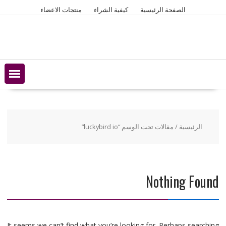
Ski
الصفحة الرئيسية
كيفية الشراء
منتجات الاعضاء
t
conten
الرئيسية
/ مقالات تحت الوسم “luckybird io”
Nothing Found
It seems we can’t find what you’re looking for. Perhaps searching