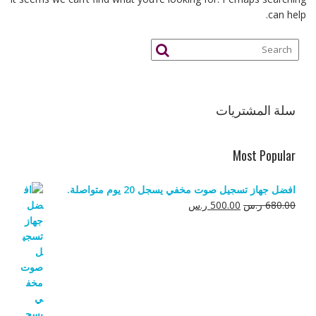
can help.
سلة المشتريات
Most Popular
افضل جهاز تسجيل صوت مخفي يسجل 20 يوم متواصلة.
السعر
السعر
680.00
ر.س
500.00
ر.س
الأصلي
الحالي
هو:
هو:
680.00 ر.س.
500.00 ر.س.