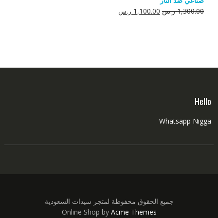
صناعي ضد النار
550.00 ر.س.
350.00 ر.س.
السعر
السعر
1,300.00
ر.س
1,100.00
ر.س
الأصلي
الحالي
هو:
هو:
1,300.00 ر.س.
1,100.00 ر.س.
Hello
Whatsapp Nigga
جميع الحقوق محفوظة لمتجر سيدات السعودية
Online Shop by
Acme Themes