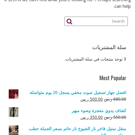
can help.
سلة المشتريات
لا توجد منتجات في سلة المشتريات.
Most Popular
افضل جهاز تسجيل صوت مخفي يسجل 20 يوم متواصلة.
السعر
السعر
680.00
ر.س
500.00
ر.س
الأصلي
الحالي
كشاف يدوي معجزة وضوء مبهر
هو:
هو:
السعر
السعر
550.00
ر.س
350.00
ر.س
680.00 ر.س.
500.00 ر.س.
الأصلي
الحالي
منقل ستيل فاخر نار الشيوخ نار حاتم بسعر الجملة حطب
هو:
هو: