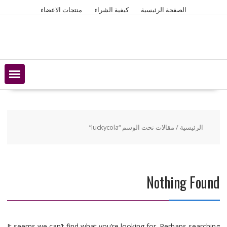
Ski
الصفحة الرئيسية
كيفية الشراء
منتجات الاعضاء
t
conten
الرئيسية
/ مقالات تحت الوسم “luckycola”
Nothing Found
It seems we can’t find what you’re looking for. Perhaps searching