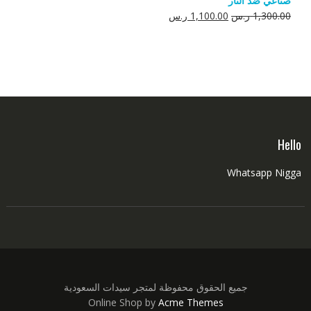
صناعي ضد النار
550.00 ر.س.
350.00 ر.س.
السعر
السعر
1,300.00
ر.س
1,100.00
ر.س
الأصلي
الحالي
هو:
هو:
1,300.00 ر.س.
1,100.00 ر.س.
Hello
Whatsapp Nigga
جميع الحقوق محفوظة لمتجر سيدات السعودية
Online Shop by
Acme Themes