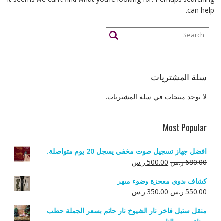
can help.
سلة المشتريات
لا توجد منتجات في سلة المشتريات.
Most Popular
افضل جهاز تسجيل صوت مخفي يسجل 20 يوم متواصلة.
السعر
السعر
680.00
ر.س
500.00
ر.س
الأصلي
الحالي
كشاف يدوي معجزة وضوء مبهر
هو:
هو:
السعر
السعر
550.00
ر.س
350.00
ر.س
680.00 ر.س.
500.00 ر.س.
الأصلي
الحالي
منقل ستيل فاخر نار الشيوخ نار حاتم بسعر الجملة حطب
هو:
هو: