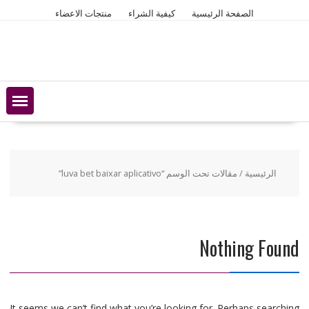
Ski
الصفحة الرئيسية
كيفية الشراء
منتجات الاعضاء
t
conten
الرئيسية
/ مقالات تحت الوسم “luva bet baixar aplicativo”
Nothing Found
It seems we can’t find what you’re looking for. Perhaps searching