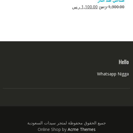
صناعي ضد النار
550.00 ر.س.
350.00 ر.س.
السعر
السعر
1,300.00
ر.س
1,100.00
ر.س
الأصلي
الحالي
هو:
هو:
1,300.00 ر.س.
1,100.00 ر.س.
Hello
Whatsapp Nigga
جميع الحقوق محفوظة لمتجر سيدات السعودية
Online Shop by
Acme Themes