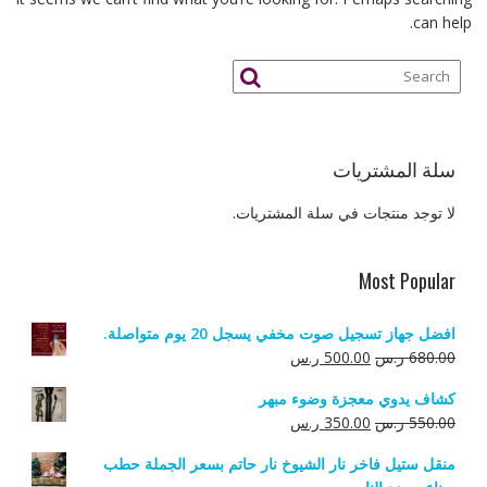
can help.
سلة المشتريات
لا توجد منتجات في سلة المشتريات.
Most Popular
افضل جهاز تسجيل صوت مخفي يسجل 20 يوم متواصلة.
السعر
السعر
680.00
ر.س
500.00
ر.س
الأصلي
الحالي
كشاف يدوي معجزة وضوء مبهر
هو:
هو:
السعر
السعر
550.00
ر.س
350.00
ر.س
680.00 ر.س.
500.00 ر.س.
الأصلي
الحالي
منقل ستيل فاخر نار الشيوخ نار حاتم بسعر الجملة حطب
هو:
هو: