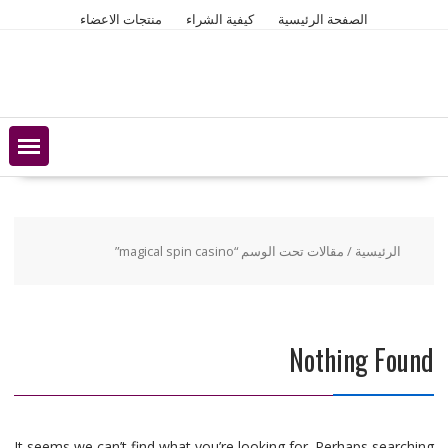
Ski
الصفحة الرئيسية
كيفية الشراء
منتجات الاعضاء
t
conten
الرئيسية
/ مقالات تحت الوسم “magical spin casino”
Nothing Found
It seems we can’t find what you’re looking for. Perhaps searching