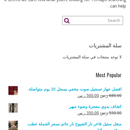
can help.
سلة المشتريات
لا توجد منتجات في سلة المشتريات.
Most Popular
افضل جهاز تسجيل صوت مخفي يسجل 20 يوم متواصلة.
السعر
السعر
680.00
ر.س
500.00
ر.س
الأصلي
الحالي
كشاف يدوي معجزة وضوء مبهر
هو:
هو:
السعر
السعر
550.00
ر.س
350.00
ر.س
680.00 ر.س.
500.00 ر.س.
الأصلي
الحالي
منقل ستيل فاخر نار الشيوخ نار حاتم بسعر الجملة حطب
هو:
هو: