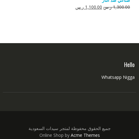
صناعي ضد النار
550.00 ر.س.
350.00 ر.س.
السعر
السعر
1,300.00
ر.س
1,100.00
ر.س
الأصلي
الحالي
هو:
هو:
1,300.00 ر.س.
1,100.00 ر.س.
Hello
Whatsapp Nigga
جميع الحقوق محفوظة لمتجر سيدات السعودية
Online Shop by
Acme Themes