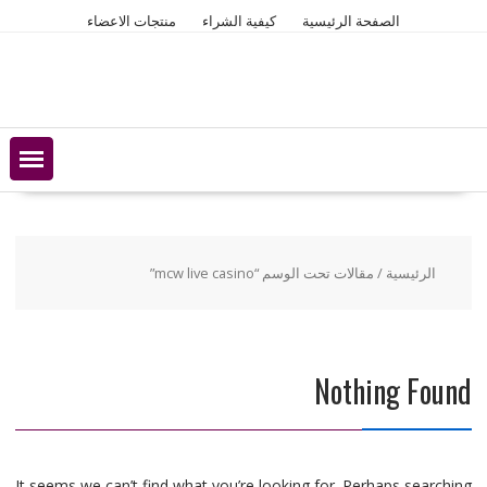
Ski
الصفحة الرئيسية
كيفية الشراء
منتجات الاعضاء
t
conten
الرئيسية
/ مقالات تحت الوسم “mcw live casino”
Nothing Found
It seems we can’t find what you’re looking for. Perhaps searching