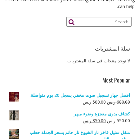
can help.
سلة المشتريات
لا توجد منتجات في سلة المشتريات.
Most Popular
افضل جهاز تسجيل صوت مخفي يسجل 20 يوم متواصلة.
السعر
السعر
680.00
ر.س
500.00
ر.س
الأصلي
الحالي
كشاف يدوي معجزة وضوء مبهر
هو:
هو:
السعر
السعر
550.00
ر.س
350.00
ر.س
680.00 ر.س.
500.00 ر.س.
الأصلي
الحالي
منقل ستيل فاخر نار الشيوخ نار حاتم بسعر الجملة حطب
هو:
هو: