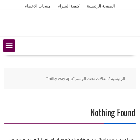
Ski
الصفحة الرئيسية
كيفية الشراء
منتجات الاعضاء
t
conten
الرئيسية
/ مقالات تحت الوسم “milky way app”
Nothing Found
It seems we can’t find what you’re looking for. Perhaps searching