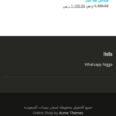
صناعي ضد النار
550.00 ر.س.
350.00 ر.س.
السعر
السعر
1,300.00
ر.س
1,100.00
ر.س
الأصلي
الحالي
هو:
هو:
1,300.00 ر.س.
1,100.00 ر.س.
Hello
Whatsapp Nigga
جميع الحقوق محفوظة لمتجر سيدات السعودية
Online Shop by
Acme Themes