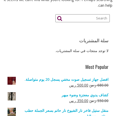
can help.
سلة المشتريات
لا توجد منتجات في سلة المشتريات.
Most Popular
افضل جهاز تسجيل صوت مخفي يسجل 20 يوم متواصلة.
السعر
السعر
680.00
ر.س
500.00
ر.س
الأصلي
الحالي
كشاف يدوي معجزة وضوء مبهر
هو:
هو:
السعر
السعر
550.00
ر.س
350.00
ر.س
680.00 ر.س.
500.00 ر.س.
الأصلي
الحالي
منقل ستيل فاخر نار الشيوخ نار حاتم بسعر الجملة حطب
هو:
هو: