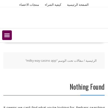
Ski
الصفحة الرئيسية
كيفية الشراء
منتجات الاعضاء
t
conten
الرئيسية
/ مقالات تحت الوسم “milky way casino app”
Nothing Found
It seems we can’t find what you’re looking for. Perhaps searching