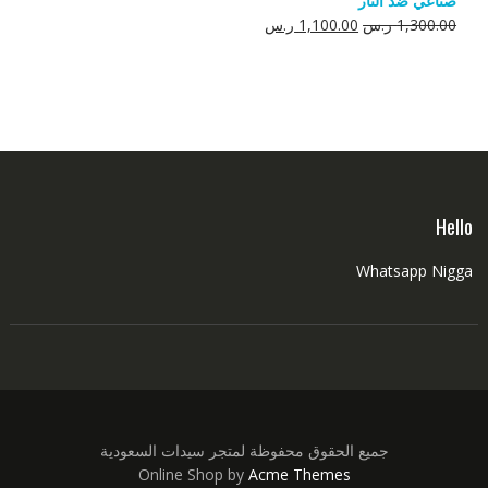
صناعي ضد النار
550.00 ر.س.
350.00 ر.س.
السعر
السعر
1,300.00
ر.س
1,100.00
ر.س
الأصلي
الحالي
هو:
هو:
1,300.00 ر.س.
1,100.00 ر.س.
Hello
Whatsapp Nigga
جميع الحقوق محفوظة لمتجر سيدات السعودية
Online Shop by
Acme Themes