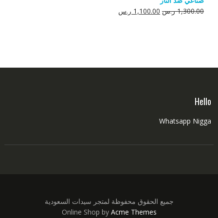
صناعي ضد النار
550.00 ر.س.
350.00 ر.س.
السعر
السعر
1,300.00
ر.س
1,100.00
ر.س
الأصلي
الحالي
هو:
هو:
1,300.00 ر.س.
1,100.00 ر.س.
Hello
Whatsapp Nigga
جميع الحقوق محفوظة لمتجر سيدات السعودية
Online Shop by
Acme Themes