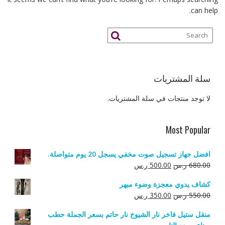
can help.
سلة المشتريات
لا توجد منتجات في سلة المشتريات.
Most Popular
افضل جهاز تسجيل صوت مخفي يسجل 20 يوم متواصلة.
السعر
السعر
680.00
ر.س
500.00
ر.س
الأصلي
الحالي
كشاف يدوي معجزة وضوء مبهر
هو:
هو:
السعر
السعر
550.00
ر.س
350.00
ر.س
680.00 ر.س.
500.00 ر.س.
الأصلي
الحالي
منقل ستيل فاخر نار الشيوخ نار حاتم بسعر الجملة حطب
هو:
هو: