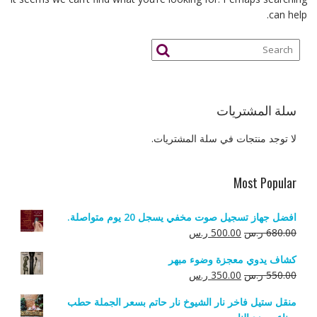
can help.
سلة المشتريات
لا توجد منتجات في سلة المشتريات.
Most Popular
افضل جهاز تسجيل صوت مخفي يسجل 20 يوم متواصلة.
السعر
السعر
680.00
ر.س
500.00
ر.س
الأصلي
الحالي
كشاف يدوي معجزة وضوء مبهر
هو:
هو:
السعر
السعر
550.00
ر.س
350.00
ر.س
680.00 ر.س.
500.00 ر.س.
الأصلي
الحالي
منقل ستيل فاخر نار الشيوخ نار حاتم بسعر الجملة حطب
هو:
هو: