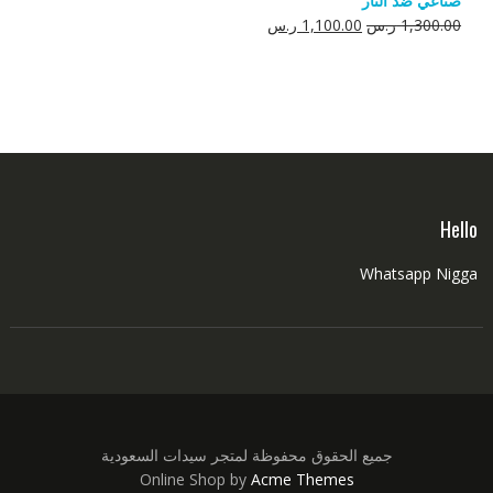
صناعي ضد النار
550.00 ر.س.
350.00 ر.س.
السعر
السعر
1,300.00
ر.س
1,100.00
ر.س
الأصلي
الحالي
هو:
هو:
1,300.00 ر.س.
1,100.00 ر.س.
Hello
Whatsapp Nigga
جميع الحقوق محفوظة لمتجر سيدات السعودية
Online Shop by
Acme Themes