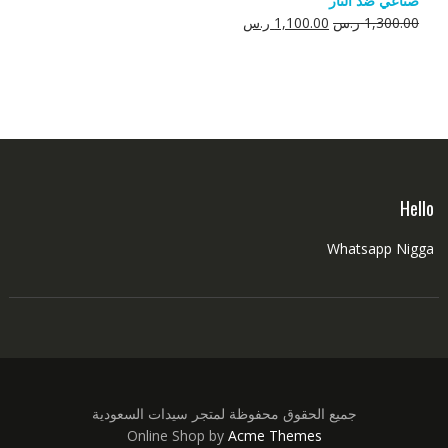
صناعي ضد النار
550.00 ر.س.
350.00 ر.س.
السعر
السعر
1,300.00
ر.س
1,100.00
ر.س
الأصلي
الحالي
هو:
هو:
1,300.00 ر.س.
1,100.00 ر.س.
Hello
Whatsapp Nigga
جميع الحقوق محفوظة لمتجر سيدات السعودية
Online Shop by
Acme Themes