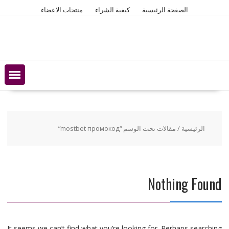
Ski
الصفحة الرئيسية
كيفية الشراء
منتجات الاعضاء
t
conten
الرئيسية
/ مقالات تحت الوسم “mostbet промокод”
Nothing Found
It seems we can’t find what you’re looking for. Perhaps searching