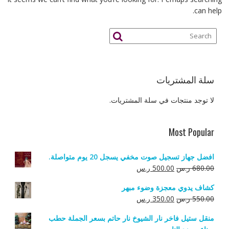
can help.
سلة المشتريات
لا توجد منتجات في سلة المشتريات.
Most Popular
افضل جهاز تسجيل صوت مخفي يسجل 20 يوم متواصلة.
السعر
السعر
680.00
ر.س
500.00
ر.س
الأصلي
الحالي
كشاف يدوي معجزة وضوء مبهر
هو:
هو:
السعر
السعر
550.00
ر.س
350.00
ر.س
680.00 ر.س.
500.00 ر.س.
الأصلي
الحالي
منقل ستيل فاخر نار الشيوخ نار حاتم بسعر الجملة حطب
هو:
هو: