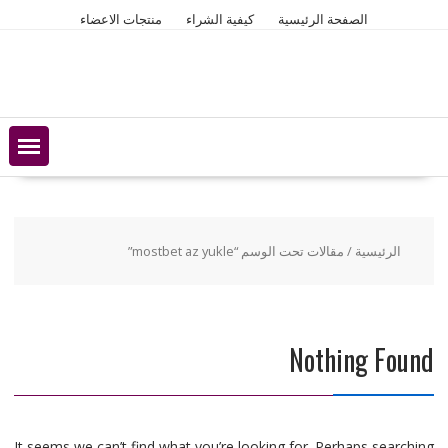
Ski
الصفحة الرئيسية
كيفية الشراء
منتجات الاعضاء
t
conten
الرئيسية
/ مقالات تحت الوسم “mostbet az yukle”
Nothing Found
It seems we can’t find what you’re looking for. Perhaps searching