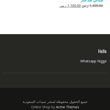
صناعي ضد النار
550.00 ر.س.
350.00 ر.س.
السعر
السعر
1,300.00
ر.س
1,100.00
ر.س
الأصلي
الحالي
هو:
هو:
1,300.00 ر.س.
1,100.00 ر.س.
Hello
Whatsapp Nigga
جميع الحقوق محفوظة لمتجر سيدات السعودية
Online Shop by
Acme Themes