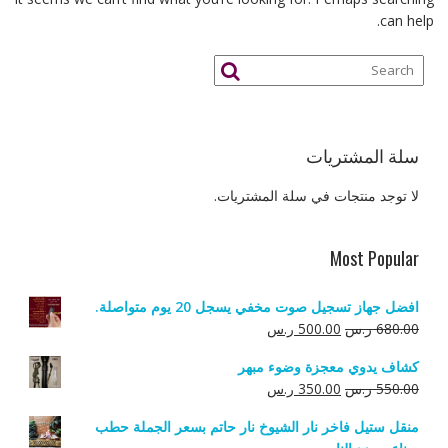
can help.
سلة المشتريات
لا توجد منتجات في سلة المشتريات.
Most Popular
افضل جهاز تسجيل صوت مخفي يسجل 20 يوم متواصلة.
السعر
السعر
680.00
ر.س
500.00
ر.س
الأصلي
الحالي
كشاف يدوي معجزة وضوء مبهر
هو:
هو:
السعر
السعر
550.00
ر.س
350.00
ر.س
680.00 ر.س.
500.00 ر.س.
الأصلي
الحالي
منقل ستيل فاخر نار الشيوخ نار حاتم بسعر الجملة حطب
هو:
هو: