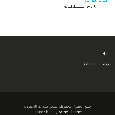
صناعي ضد النار
550.00 ر.س.
350.00 ر.س.
السعر
السعر
1,300.00
ر.س
1,100.00
ر.س
الأصلي
الحالي
هو:
هو:
1,300.00 ر.س.
1,100.00 ر.س.
Hello
Whatsapp Nigga
جميع الحقوق محفوظة لمتجر سيدات السعودية
Online Shop by
Acme Themes