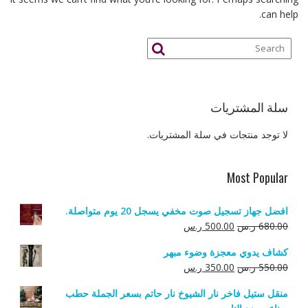
can help.
سلة المشتريات
لا توجد منتجات في سلة المشتريات.
Most Popular
افضل جهاز تسجيل صوت مخفي يسجل 20 يوم متواصلة.
السعر
السعر
680.00
ر.س
500.00
ر.س
الأصلي
الحالي
كشاف يدوي معجزة وضوء مبهر
هو:
هو:
السعر
السعر
550.00
ر.س
350.00
ر.س
680.00 ر.س.
500.00 ر.س.
الأصلي
الحالي
منقل ستيل فاخر نار الشيوخ نار حاتم بسعر الجملة حطب
هو:
هو: