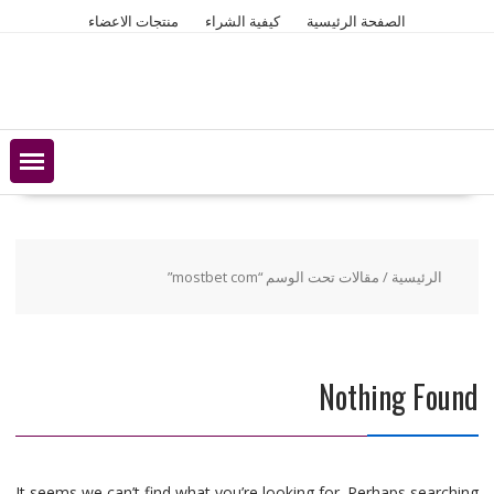
Ski
الصفحة الرئيسية
كيفية الشراء
منتجات الاعضاء
t
conten
الرئيسية
/ مقالات تحت الوسم “mostbet com”
Nothing Found
It seems we can’t find what you’re looking for. Perhaps searching