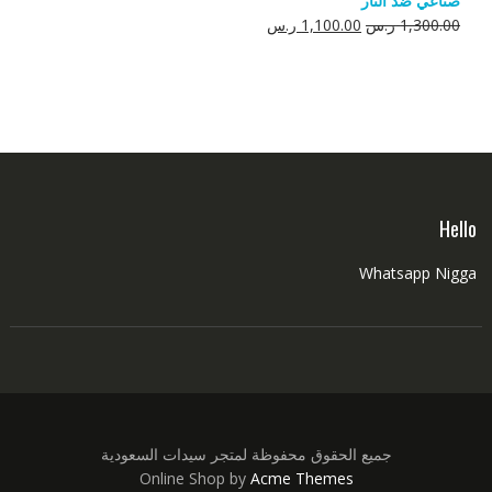
صناعي ضد النار
550.00 ر.س.
350.00 ر.س.
السعر
السعر
1,300.00
ر.س
1,100.00
ر.س
الأصلي
الحالي
هو:
هو:
1,300.00 ر.س.
1,100.00 ر.س.
Hello
Whatsapp Nigga
جميع الحقوق محفوظة لمتجر سيدات السعودية
Online Shop by
Acme Themes