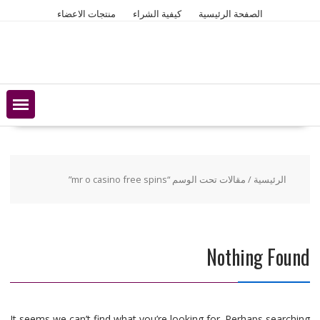
Ski
الصفحة الرئيسية
كيفية الشراء
منتجات الاعضاء
t
conten
الرئيسية
/ مقالات تحت الوسم “mr o casino free spins”
Nothing Found
It seems we can’t find what you’re looking for. Perhaps searching