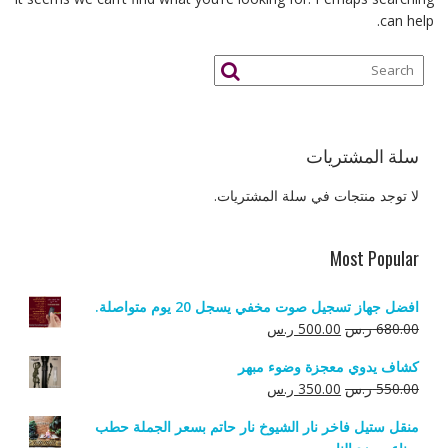
can help.
سلة المشتريات
لا توجد منتجات في سلة المشتريات.
Most Popular
افضل جهاز تسجيل صوت مخفي يسجل 20 يوم متواصلة.
السعر
السعر
680.00
ر.س
500.00
ر.س
الأصلي
الحالي
كشاف يدوي معجزة وضوء مبهر
هو:
هو:
السعر
السعر
550.00
ر.س
350.00
ر.س
680.00 ر.س.
500.00 ر.س.
الأصلي
الحالي
منقل ستيل فاخر نار الشيوخ نار حاتم بسعر الجملة حطب
هو:
هو: