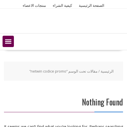
Ski
الصفحة الرئيسية
كيفية الشراء
منتجات الاعضاء
t
conten
الرئيسية
/ مقالات تحت الوسم “netwin codice promo”
Nothing Found
It seems we can’t find what you’re looking for. Perhaps searching