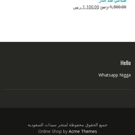
صناعي ضد النار
550.00 ر.س.
350.00 ر.س.
السعر
السعر
1,300.00
ر.س
1,100.00
ر.س
الأصلي
الحالي
هو:
هو:
1,300.00 ر.س.
1,100.00 ر.س.
Hello
Whatsapp Nigga
جميع الحقوق محفوظة لمتجر سيدات السعودية
Online Shop by
Acme Themes