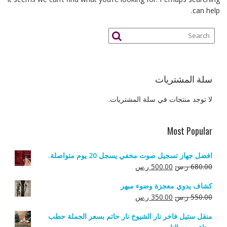
can help.
سلة المشتريات
لا توجد منتجات في سلة المشتريات.
Most Popular
افضل جهاز تسجيل صوت مخفي يسجل 20 يوم متواصلة.
السعر
السعر
680.00
ر.س
500.00
ر.س
الأصلي
الحالي
كشاف يدوي معجزة وضوء مبهر
هو:
هو:
السعر
السعر
550.00
ر.س
350.00
ر.س
680.00 ر.س.
500.00 ر.س.
الأصلي
الحالي
منقل ستيل فاخر نار الشيوخ نار حاتم بسعر الجملة حطب
هو:
هو: