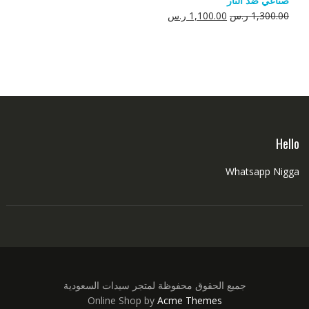
صناعي ضد النار
550.00 ر.س.
350.00 ر.س.
السعر
السعر
1,300.00
ر.س
1,100.00
ر.س
الأصلي
الحالي
هو:
هو:
1,300.00 ر.س.
1,100.00 ر.س.
Hello
Whatsapp Nigga
جميع الحقوق محفوظة لمتجر سيدات السعودية
Online Shop by
Acme Themes