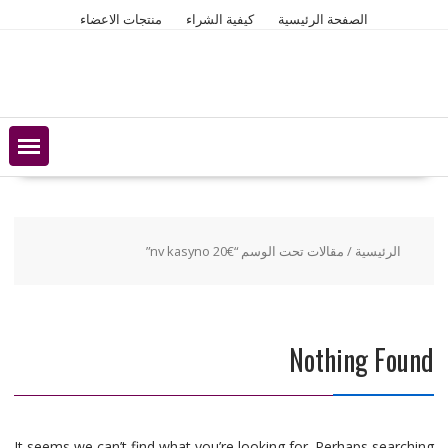
Ski
الصفحة الرئيسية
كيفية الشراء
منتجات الاعضاء
t
conten
الرئيسية
/ مقالات تحت الوسم “nv kasyno 20€”
Nothing Found
It seems we can’t find what you’re looking for. Perhaps searching