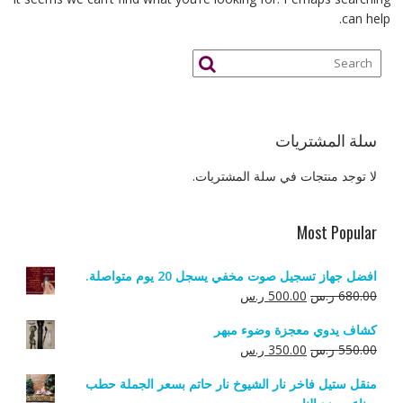
can help.
سلة المشتريات
لا توجد منتجات في سلة المشتريات.
Most Popular
افضل جهاز تسجيل صوت مخفي يسجل 20 يوم متواصلة.
السعر
السعر
680.00
ر.س
500.00
ر.س
الأصلي
الحالي
كشاف يدوي معجزة وضوء مبهر
هو:
هو:
السعر
السعر
550.00
ر.س
350.00
ر.س
680.00 ر.س.
500.00 ر.س.
الأصلي
الحالي
منقل ستيل فاخر نار الشيوخ نار حاتم بسعر الجملة حطب
هو:
هو: