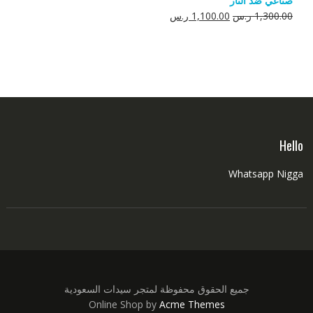
صناعي ضد النار
550.00 ر.س.
350.00 ر.س.
السعر
السعر
1,300.00
ر.س
1,100.00
ر.س
الأصلي
الحالي
هو:
هو:
1,300.00 ر.س.
1,100.00 ر.س.
Hello
Whatsapp Nigga
جميع الحقوق محفوظة لمتجر سيدات السعودية
Online Shop by
Acme Themes