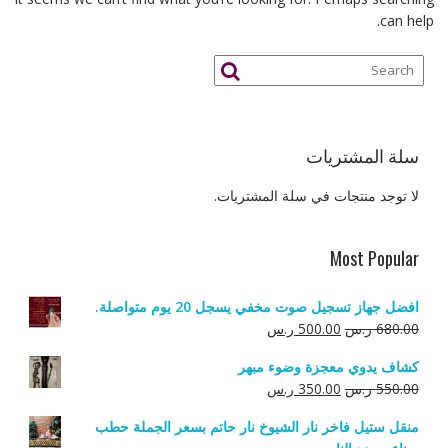
can help.
سلة المشتريات
لا توجد منتجات في سلة المشتريات.
Most Popular
افضل جهاز تسجيل صوت مخفي يسجل 20 يوم متواصلة.
السعر
السعر
680.00
ر.س
500.00
ر.س
الأصلي
الحالي
كشاف يدوي معجزة وضوء مبهر
هو:
هو:
السعر
السعر
550.00
ر.س
350.00
ر.س
680.00 ر.س.
500.00 ر.س.
الأصلي
الحالي
منقل ستيل فاخر نار الشيوخ نار حاتم بسعر الجملة حطب
هو:
هو: