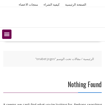
Ski
الصفحة الرئيسية
كيفية الشراء
منتجات الاعضاء
t
conten
الرئيسية
/ مقالات تحت الوسم “onabet jogos”
Nothing Found
It seems we can’t find what you’re looking for. Perhaps searching