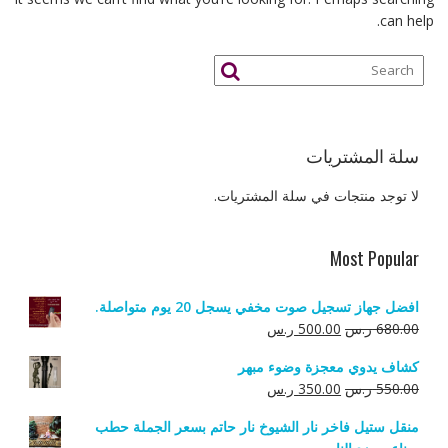
can help.
سلة المشتريات
لا توجد منتجات في سلة المشتريات.
Most Popular
افضل جهاز تسجيل صوت مخفي يسجل 20 يوم متواصلة.
السعر
السعر
680.00
ر.س
500.00
ر.س
الأصلي
الحالي
كشاف يدوي معجزة وضوء مبهر
هو:
هو:
السعر
السعر
550.00
ر.س
350.00
ر.س
680.00 ر.س.
500.00 ر.س.
الأصلي
الحالي
منقل ستيل فاخر نار الشيوخ نار حاتم بسعر الجملة حطب
هو:
هو: