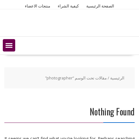
Ski
الصفحة الرئيسية
كيفية الشراء
منتجات الاعضاء
t
conten
الرئيسية
/ مقالات تحت الوسم “photographer”
Nothing Found
It seems we can’t find what you’re looking for. Perhaps searching