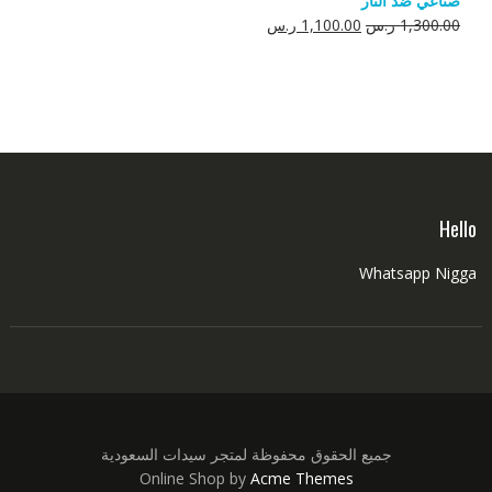
صناعي ضد النار
550.00 ر.س.
350.00 ر.س.
السعر
السعر
1,300.00
ر.س
1,100.00
ر.س
الأصلي
الحالي
هو:
هو:
1,300.00 ر.س.
1,100.00 ر.س.
Hello
Whatsapp Nigga
جميع الحقوق محفوظة لمتجر سيدات السعودية
Online Shop by
Acme Themes